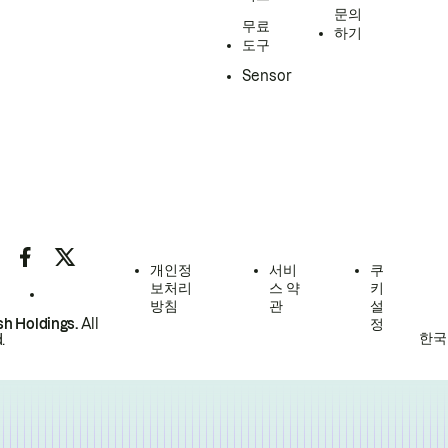
문의
무료
하기
도구
Sensor
개인정
서비
쿠
보처리
스 약
키
방침
관
설
h Holdings.
All
정
한국
.