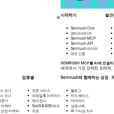
시작하기
발견
Semrush One
엔터프라이즈
Semrush MCP
Semrush API
Semrush 데이터
데모 신청
SEMRUSH MCP를 AI에 연결
세계에서 가장 강력한 트래픽, 
업종별
Semrush와 함께하는 성장
스 오너
전문 서비스
블로그
시 오너
리테일 & 이커머스
지식 베이스
 전문가
에이전시
아카데미
 마케터
SaaS & B2B 테크
성공사례
 성장 마케터
의료
AI 가시성 지수