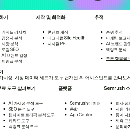
하기
제작 및 최적화
추적
키워드 리서치
콘텐츠 제작
순위 추적
경쟁자 분석
테크니컬 Site Health
마케팅 보고
시장 분석
디지털 PR
AI 브랜드 감
로컬 SEO
백링크 분석
AI 브랜드 감정
모든 항목을 
백링크 분석
하기
가시성, 시장 데이터 세트가 모두 탑재된 AI 어시스턴트를 만나보
무료 도구 살펴보기
플랫폼
Semrush 
AI 가시성 분석 도구
Semrush 데이터
회사 정
SEO 분석 도구
통합
지원 가
웹사이트 트래픽 분석 도구
App Center
통계 자
키워드 도구
제휴 프
백링크 분석 도구
문의하