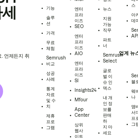
스
하세
기능
엔터
뉴스
프라
아
솔루
지원
이즈
데
션
가능
SEO
직무
Se
가격
엔터
AP
파트
프라
무료
너
이즈
체험
업계 뉴
AIO
Semrush
. 언제든지 취
Semrush
Select
엔터
비교
프라
글로
성공
이즈
Se
벌 이
사례
SI
블
슈 인
덱스
통계
Insights24
웨
자료
나
내 개
Mfour
및 수
인 정
치
앰
App
보를
서
Center
판매
제휴
프
하
프로
그
상위
지 마
그램
웹사
세요
이트