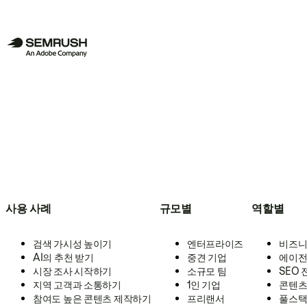
사용 사례
규모별
역할별
검색 가시성 높이기
엔터프라이즈
비즈니
AI의 추천 받기
중견 기업
에이전
시장 조사 시작하기
소규모 팀
SEO
지역 고객과 소통하기
1인 기업
콘텐츠
참여도 높은 콘텐츠 제작하기
프리랜서
풀스택