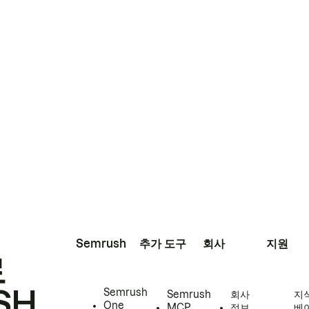
Semrush
추가 도구
회사
지원
로
SH
Semrush
Semrush
회사
지
One
MCP
정보
베