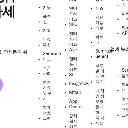
스
하세
기능
엔터
뉴스
프라
아
솔루
지원
이즈
데
션
가능
SEO
직무
Se
가격
엔터
AP
파트
프라
무료
너
이즈
체험
업계 뉴
AIO
Semrush
. 언제든지 취
Semrush
Select
엔터
비교
프라
글로
성공
이즈
Se
벌 이
사례
SI
블
슈 인
덱스
통계
Insights24
웨
자료
나
내 개
Mfour
및 수
인 정
치
앰
App
보를
서
Center
판매
제휴
프
하
프로
그
상위
지 마
그램
웹사
세요
이트