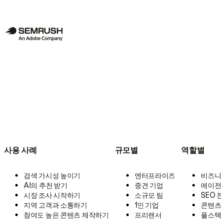
사용 사례
규모별
역할별
검색 가시성 높이기
엔터프라이즈
비즈니
AI의 추천 받기
중견 기업
에이전
시장 조사 시작하기
소규모 팀
SEO
지역 고객과 소통하기
1인 기업
콘텐츠
참여도 높은 콘텐츠 제작하기
프리랜서
풀스택