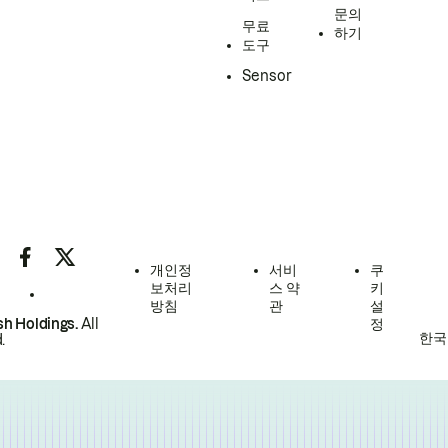
문의
무료
하기
도구
Sensor
개인정
서비
쿠
보처리
스 약
키
방침
관
설
h Holdings.
All
정
한국
.