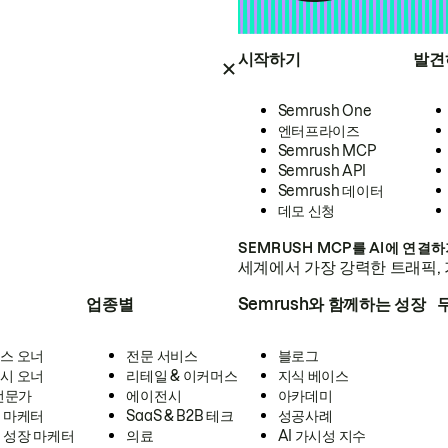
시작하기
발견
Semrush One
엔터프라이즈
Semrush MCP
Semrush API
Semrush 데이터
데모 신청
SEMRUSH MCP를 AI에 연결
세계에서 가장 강력한 트래픽, 
업종별
Semrush와 함께하는 성장
스 오너
전문 서비스
블로그
시 오너
리테일 & 이커머스
지식 베이스
 전문가
에이전시
아카데미
 마케터
SaaS & B2B 테크
성공사례
 성장 마케터
의료
AI 가시성 지수