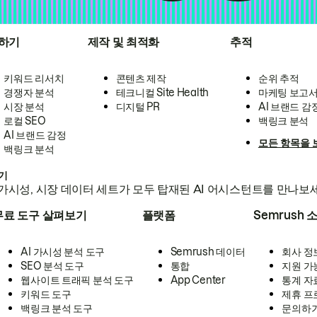
하기
제작 및 최적화
추적
키워드 리서치
콘텐츠 제작
순위 추적
경쟁자 분석
테크니컬 Site Health
마케팅 보고
시장 분석
디지털 PR
AI 브랜드 감
로컬 SEO
백링크 분석
AI 브랜드 감정
모든 항목을 
백링크 분석
하기
가시성, 시장 데이터 세트가 모두 탑재된 AI 어시스턴트를 만나보
무료 도구 살펴보기
플랫폼
Semrush 
AI 가시성 분석 도구
Semrush 데이터
회사 정
SEO 분석 도구
통합
지원 가
웹사이트 트래픽 분석 도구
App Center
통계 자
키워드 도구
제휴 프
백링크 분석 도구
문의하