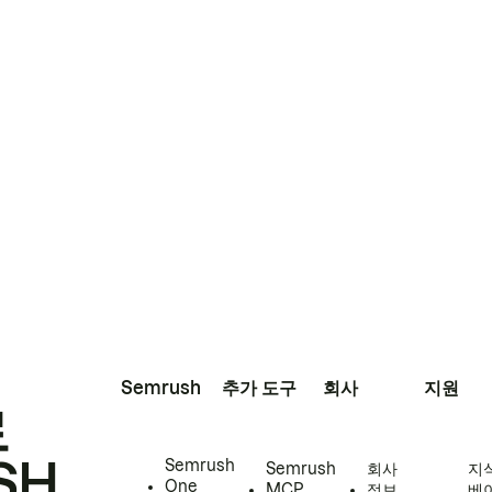
Semrush
추가 도구
회사
지원
로
SH
Semrush
Semrush
회사
지
One
MCP
정보
베