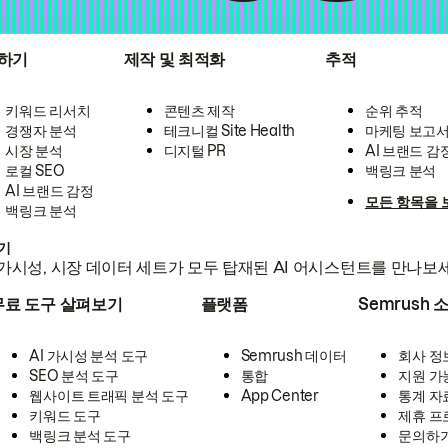
하기
제작 및 최적화
추적
키워드 리서치
콘텐츠 제작
순위 추적
경쟁자 분석
테크니컬 Site Health
마케팅 보고
시장 분석
디지털 PR
AI 브랜드 감
로컬 SEO
백링크 분석
AI 브랜드 감정
모든 항목을 
백링크 분석
하기
가시성, 시장 데이터 세트가 모두 탑재된 AI 어시스턴트를 만나보
무료 도구 살펴보기
플랫폼
Semrush 
AI 가시성 분석 도구
Semrush 데이터
회사 정
SEO 분석 도구
통합
지원 가
웹사이트 트래픽 분석 도구
App Center
통계 자
키워드 도구
제휴 프
백링크 분석 도구
문의하