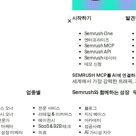
시작하기
발견
Semrush One
엔터프라이즈
Semrush MCP
Semrush API
Semrush 데이터
데모 신청
SEMRUSH MCP를 AI에 연결
세계에서 가장 강력한 트래픽, 
업종별
Semrush와 함께하는 성장
스 오너
전문 서비스
블로그
시 오너
리테일 & 이커머스
지식 베이스
 전문가
에이전시
아카데미
 마케터
SaaS & B2B 테크
성공사례
 성장 마케터
의료
AI 가시성 지수