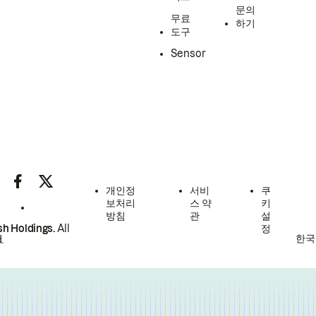
문의
무료
하기
도구
Sensor
개인정
서비
쿠
보처리
스 약
키
방침
관
설
h Holdings.
All
정
한국
.