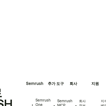
Semrush
추가 도구
회사
지원
로
SH
Semrush
Semrush
회사
지
One
MCP
정보
베