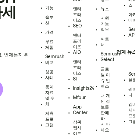
스
하세
기능
엔터
뉴스
프라
아
솔루
지원
이즈
데
션
가능
SEO
직무
Se
가격
엔터
AP
파트
프라
무료
너
이즈
체험
업계 뉴
AIO
Semrush
. 언제든지 취
Semrush
Select
엔터
비교
프라
글로
성공
이즈
Se
벌 이
사례
SI
블
슈 인
덱스
통계
Insights24
웨
자료
나
내 개
Mfour
및 수
인 정
치
앰
App
보를
서
Center
판매
제휴
프
하
프로
그
상위
지 마
그램
웹사
세요
이트