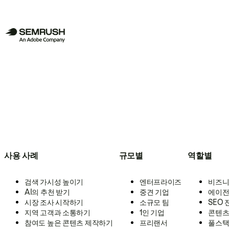
사용 사례
규모별
역할별
검색 가시성 높이기
엔터프라이즈
비즈니
AI의 추천 받기
중견 기업
에이전
시장 조사 시작하기
소규모 팀
SEO
지역 고객과 소통하기
1인 기업
콘텐츠
참여도 높은 콘텐츠 제작하기
프리랜서
풀스택