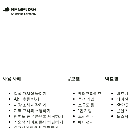
사용 사례
규모별
역할별
검색 가시성 높이기
엔터프라이즈
비즈니
AI의 추천 받기
중견 기업
에이전
시장 조사 시작하기
소규모 팀
SEO
지역 고객과 소통하기
1인 기업
콘텐츠
참여도 높은 콘텐츠 제작하기
프리랜서
풀스택
기술적 사이트 문제 해결하기
에이전시
오프사이트 권위 강화하기