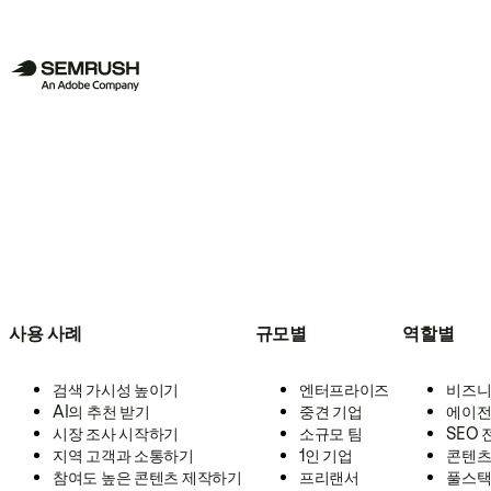
사용 사례
규모별
역할별
검색 가시성 높이기
엔터프라이즈
비즈니
AI의 추천 받기
중견 기업
에이전
시장 조사 시작하기
소규모 팀
SEO
지역 고객과 소통하기
1인 기업
콘텐츠
참여도 높은 콘텐츠 제작하기
프리랜서
풀스택