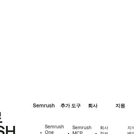
Semrush
추가 도구
회사
지원
로
SH
Semrush
Semrush
회사
지
One
MCP
정보
베