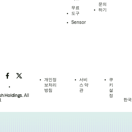
문의
무료
하기
도구
Sensor
개인정
서비
쿠
보처리
스 약
키
방침
관
설
h Holdings.
All
정
한국
.