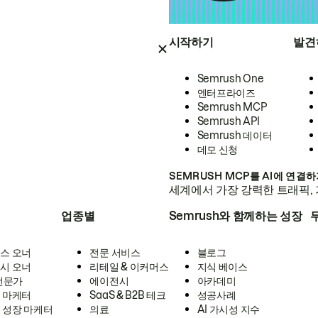
시작하기
발견
Semrush One
엔터프라이즈
Semrush MCP
Semrush API
Semrush 데이터
데모 신청
SEMRUSH MCP를 AI에 연결
세계에서 가장 강력한 트래픽, 
업종별
Semrush와 함께하는 성장
스 오너
전문 서비스
블로그
시 오너
리테일 & 이커머스
지식 베이스
 전문가
에이전시
아카데미
 마케터
SaaS & B2B 테크
성공사례
 성장 마케터
의료
AI 가시성 지수