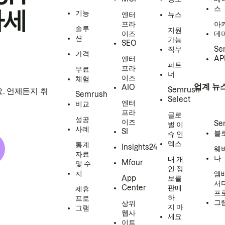
스
하세
기능
엔터
뉴스
프라
아
솔루
지원
이즈
데
션
가능
SEO
직무
Se
가격
엔터
AP
파트
프라
무료
너
이즈
체험
업계 뉴
AIO
Semrush
. 언제든지 취
Semrush
Select
엔터
비교
프라
글로
성공
이즈
Se
벌 이
사례
SI
블
슈 인
덱스
통계
Insights24
웨
자료
나
내 개
Mfour
및 수
인 정
치
앰
App
보를
서
Center
판매
제휴
프
하
프로
그
상위
지 마
그램
웹사
세요
이트