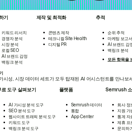
하기
제작 및 최적화
추적
키워드 리서치
콘텐츠 제작
순위 추적
경쟁자 분석
테크니컬 Site Health
마케팅 보고
시장 분석
디지털 PR
AI 브랜드 감
로컬 SEO
백링크 분석
AI 브랜드 감정
모든 항목을 
백링크 분석
하기
가시성, 시장 데이터 세트가 모두 탑재된 AI 어시스턴트를 만나보
무료 도구 살펴보기
플랫폼
Semrush 
AI 가시성 분석 도구
Semrush 데이터
회사 정
SEO 분석 도구
통합
지원 가
웹사이트 트래픽 분석 도구
App Center
통계 자
키워드 도구
제휴 프
백링크 분석 도구
문의하