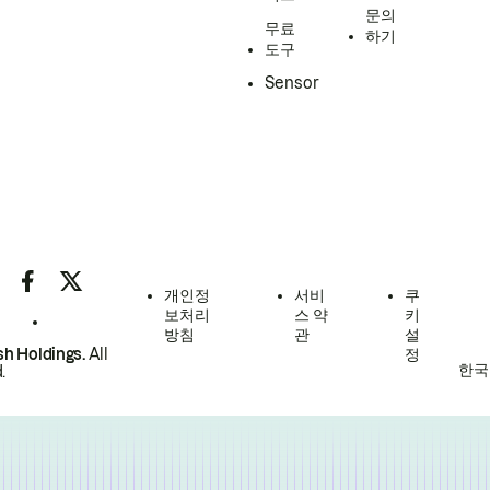
문의
무료
하기
도구
Sensor
개인정
서비
쿠
보처리
스 약
키
방침
관
설
h Holdings.
All
정
한국
.