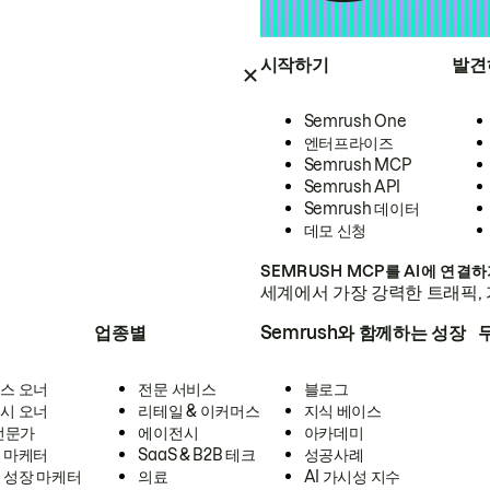
시작하기
발견
Semrush One
엔터프라이즈
Semrush MCP
Semrush API
Semrush 데이터
데모 신청
SEMRUSH MCP를 AI에 연결
세계에서 가장 강력한 트래픽, 
업종별
Semrush와 함께하는 성장
스 오너
전문 서비스
블로그
시 오너
리테일 & 이커머스
지식 베이스
 전문가
에이전시
아카데미
 마케터
SaaS & B2B 테크
성공사례
 성장 마케터
의료
AI 가시성 지수