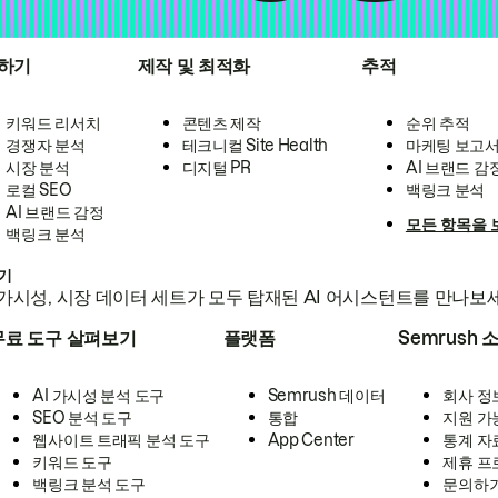
하기
제작 및 최적화
추적
키워드 리서치
콘텐츠 제작
순위 추적
경쟁자 분석
테크니컬 Site Health
마케팅 보고
시장 분석
디지털 PR
AI 브랜드 감
로컬 SEO
백링크 분석
AI 브랜드 감정
모든 항목을 
백링크 분석
하기
가시성, 시장 데이터 세트가 모두 탑재된 AI 어시스턴트를 만나보
무료 도구 살펴보기
플랫폼
Semrush 
AI 가시성 분석 도구
Semrush 데이터
회사 정
SEO 분석 도구
통합
지원 가
웹사이트 트래픽 분석 도구
App Center
통계 자
키워드 도구
제휴 프
백링크 분석 도구
문의하