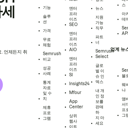
스
하세
기능
엔터
뉴스
프라
아
솔루
지원
이즈
데
션
가능
SEO
직무
Se
가격
엔터
AP
파트
프라
무료
너
이즈
체험
업계 뉴
AIO
Semrush
. 언제든지 취
Semrush
Select
엔터
비교
프라
글로
성공
이즈
Se
벌 이
사례
SI
블
슈 인
덱스
통계
Insights24
웨
자료
나
내 개
Mfour
및 수
인 정
치
앰
App
보를
서
Center
판매
제휴
프
하
프로
그
상위
지 마
그램
웹사
세요
이트