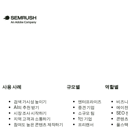
사용 사례
규모별
역할별
검색 가시성 높이기
엔터프라이즈
비즈니
AI의 추천 받기
중견 기업
에이전
시장 조사 시작하기
소규모 팀
SEO
지역 고객과 소통하기
1인 기업
콘텐츠
참여도 높은 콘텐츠 제작하기
프리랜서
풀스택