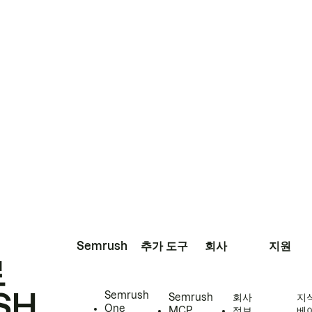
Semrush
추가 도구
회사
지원
로
SH
Semrush
Semrush
회사
지
One
MCP
정보
베