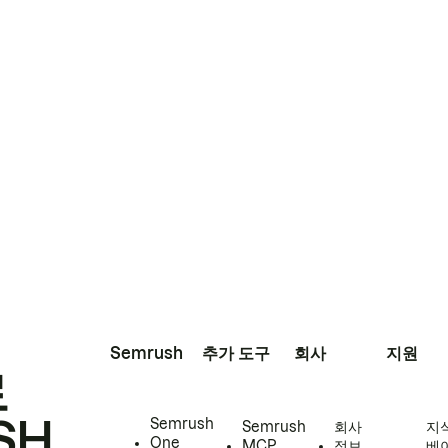
Semrush
추가 도구
회사
지원
로
SH
Semrush
Semrush
회사
지
One
MCP
정보
베