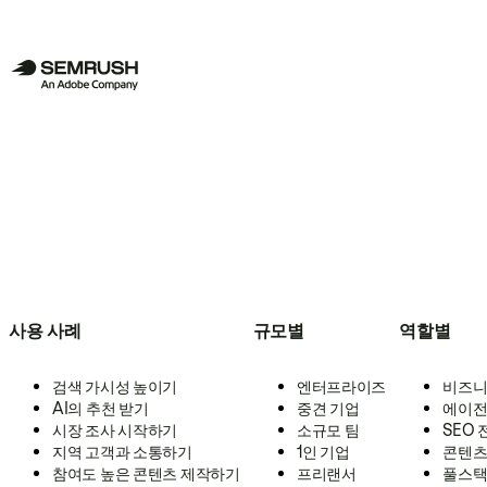
사용 사례
규모별
역할별
검색 가시성 높이기
엔터프라이즈
비즈니
AI의 추천 받기
중견 기업
에이전
시장 조사 시작하기
소규모 팀
SEO
지역 고객과 소통하기
1인 기업
콘텐츠
참여도 높은 콘텐츠 제작하기
프리랜서
풀스택