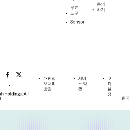
문의
무료
하기
도구
Sensor
개인정
서비
쿠
보처리
스 약
키
방침
관
설
h Holdings.
All
정
한국
.