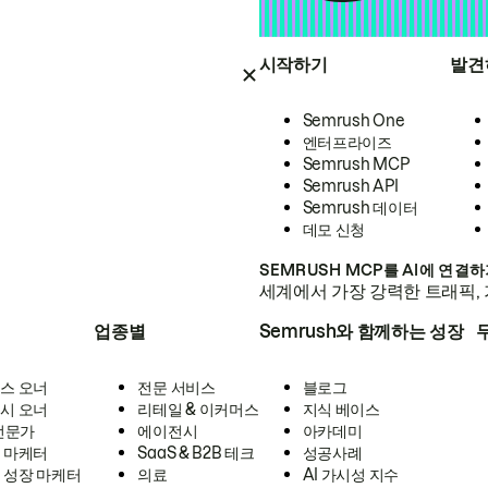
시작하기
발견
Semrush One
엔터프라이즈
Semrush MCP
Semrush API
Semrush 데이터
데모 신청
SEMRUSH MCP를 AI에 연결
세계에서 가장 강력한 트래픽, 
업종별
Semrush와 함께하는 성장
스 오너
전문 서비스
블로그
시 오너
리테일 & 이커머스
지식 베이스
 전문가
에이전시
아카데미
 마케터
SaaS & B2B 테크
성공사례
 성장 마케터
의료
AI 가시성 지수