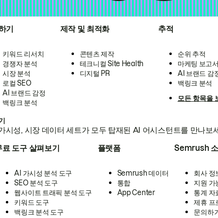
하기
제작 및 최적화
추적
키워드 리서치
콘텐츠 제작
순위 추적
경쟁자 분석
테크니컬 Site Health
마케팅 보고
시장 분석
디지털 PR
AI 브랜드 감
로컬 SEO
백링크 분석
AI 브랜드 감정
모든 항목을 
백링크 분석
하기
가시성, 시장 데이터 세트가 모두 탑재된 AI 어시스턴트를 만나보
무료 도구 살펴보기
플랫폼
Semrush 
AI 가시성 분석 도구
Semrush 데이터
회사 정
SEO 분석 도구
통합
지원 가
웹사이트 트래픽 분석 도구
App Center
통계 자
키워드 도구
제휴 프
백링크 분석 도구
문의하