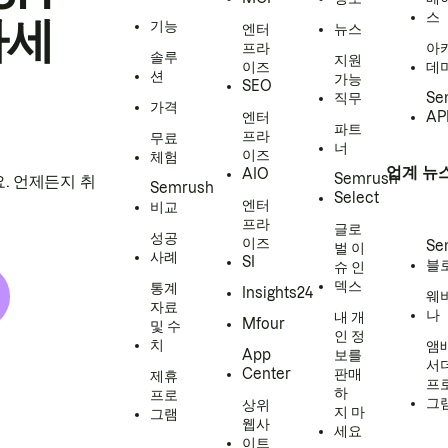
스
하세
기능
엔터
뉴스
프라
아
솔루
지원
이즈
데
션
가능
SEO
직무
Se
가격
엔터
AP
파트
프라
무료
너
이즈
체험
업계 뉴
AIO
Semrush
. 언제든지 취
Semrush
Select
엔터
비교
프라
글로
성공
이즈
Se
벌 이
사례
SI
블
슈 인
덱스
통계
Insights24
웨
자료
나
내 개
Mfour
및 수
인 정
치
앰
App
보를
서
Center
판매
제휴
프
하
프로
그
상위
지 마
그램
웹사
세요
이트