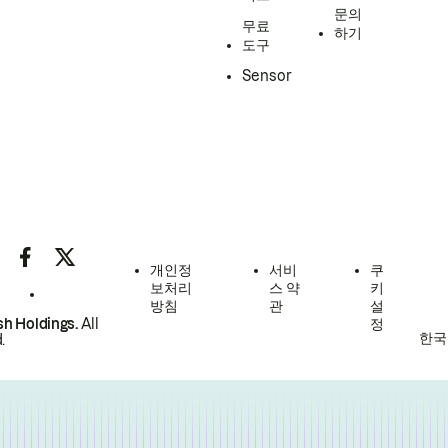
문의
무료
하기
도구
Sensor
개인정
서비
쿠
보처리
스 약
키
방침
관
설
h Holdings.
All
정
한국
.