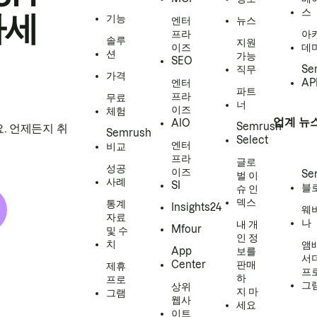
스
하세
기능
엔터
뉴스
프라
아
솔루
지원
이즈
데
션
가능
SEO
직무
Se
가격
엔터
AP
파트
프라
무료
너
이즈
체험
업계 뉴
AIO
Semrush
. 언제든지 취
Semrush
Select
엔터
비교
프라
글로
성공
이즈
Se
벌 이
사례
SI
블
슈 인
덱스
통계
Insights24
웨
자료
나
내 개
Mfour
및 수
인 정
치
앰
App
보를
서
Center
판매
제휴
프
하
프로
그
상위
지 마
그램
웹사
세요
이트