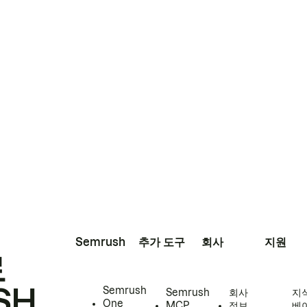
Semrush
추가 도구
회사
지원
로
SH
Semrush
Semrush
회사
지
One
MCP
정보
베