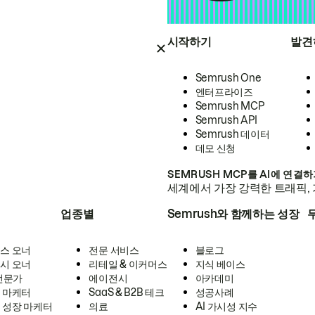
시작하기
발견
Semrush One
엔터프라이즈
Semrush MCP
Semrush API
Semrush 데이터
데모 신청
SEMRUSH MCP를 AI에 연결
세계에서 가장 강력한 트래픽, 
업종별
Semrush와 함께하는 성장
스 오너
전문 서비스
블로그
시 오너
리테일 & 이커머스
지식 베이스
 전문가
에이전시
아카데미
 마케터
SaaS & B2B 테크
성공사례
 성장 마케터
의료
AI 가시성 지수