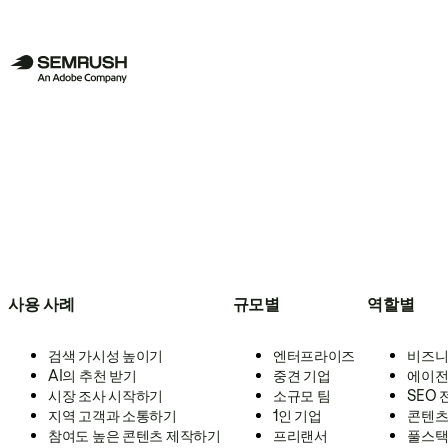
사용 사례
규모별
역할별
검색 가시성 높이기
엔터프라이즈
비즈니
AI의 추천 받기
중견 기업
에이전
시장 조사 시작하기
소규모 팀
SEO
지역 고객과 소통하기
1인 기업
콘텐츠
참여도 높은 콘텐츠 제작하기
프리랜서
풀스택