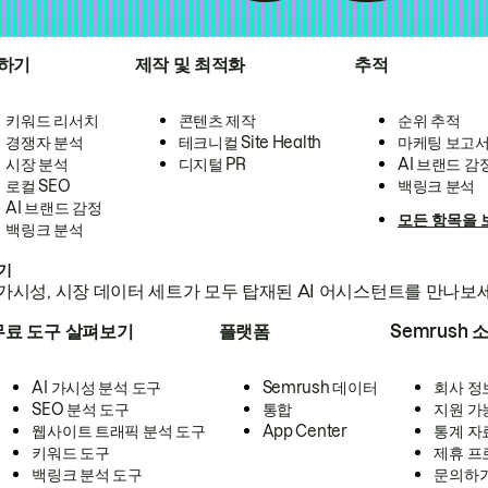
하기
제작 및 최적화
추적
키워드 리서치
콘텐츠 제작
순위 추적
경쟁자 분석
테크니컬 Site Health
마케팅 보고
시장 분석
디지털 PR
AI 브랜드 감
로컬 SEO
백링크 분석
AI 브랜드 감정
모든 항목을 
백링크 분석
하기
가시성, 시장 데이터 세트가 모두 탑재된 AI 어시스턴트를 만나보
무료 도구 살펴보기
플랫폼
Semrush 
AI 가시성 분석 도구
Semrush 데이터
회사 정
SEO 분석 도구
통합
지원 가
웹사이트 트래픽 분석 도구
App Center
통계 자
키워드 도구
제휴 프
백링크 분석 도구
문의하