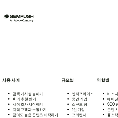
사용 사례
규모별
역할별
검색 가시성 높이기
엔터프라이즈
비즈니
AI의 추천 받기
중견 기업
에이전
시장 조사 시작하기
소규모 팀
SEO
지역 고객과 소통하기
1인 기업
콘텐츠
참여도 높은 콘텐츠 제작하기
프리랜서
풀스택