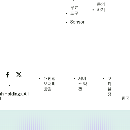
문의
무료
하기
도구
Sensor
개인정
서비
쿠
보처리
스 약
키
방침
관
설
h Holdings.
All
정
한국
.