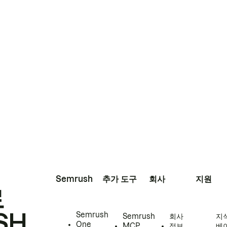
Semrush
추가 도구
회사
지원
로
SH
Semrush
Semrush
회사
지
One
MCP
정보
베