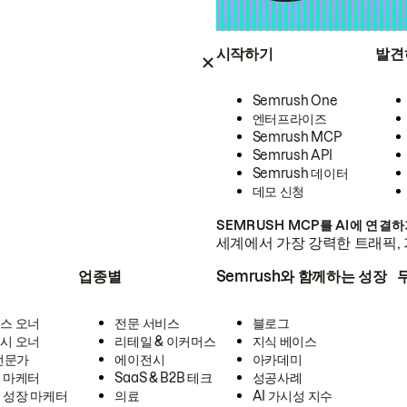
시작하기
발견
Semrush One
엔터프라이즈
Semrush MCP
Semrush API
Semrush 데이터
데모 신청
SEMRUSH MCP를 AI에 연결
세계에서 가장 강력한 트래픽, 
업종별
Semrush와 함께하는 성장
스 오너
전문 서비스
블로그
시 오너
리테일 & 이커머스
지식 베이스
 전문가
에이전시
아카데미
 마케터
SaaS & B2B 테크
성공사례
 성장 마케터
의료
AI 가시성 지수