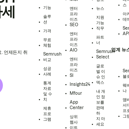
스
하세
기능
엔터
뉴스
프라
아
솔루
지원
이즈
데
션
가능
SEO
직무
Se
가격
엔터
AP
파트
프라
무료
너
이즈
체험
업계 뉴
AIO
Semrush
. 언제든지 취
Semrush
Select
엔터
비교
프라
글로
성공
이즈
Se
벌 이
사례
SI
블
슈 인
덱스
통계
Insights24
웨
자료
나
내 개
Mfour
및 수
인 정
치
앰
App
보를
서
Center
판매
제휴
프
하
프로
그
상위
지 마
그램
웹사
세요
이트