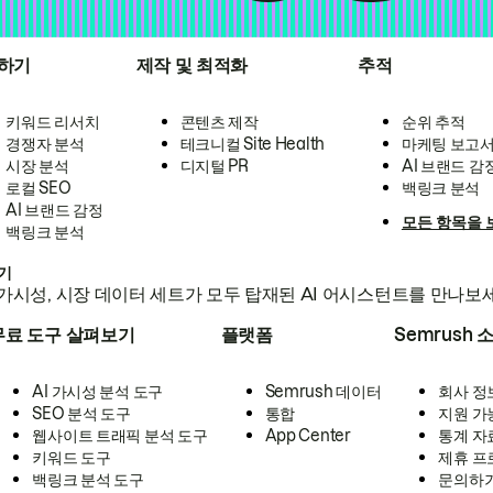
하기
제작 및 최적화
추적
키워드 리서치
콘텐츠 제작
순위 추적
경쟁자 분석
테크니컬 Site Health
마케팅 보고
시장 분석
디지털 PR
AI 브랜드 감
로컬 SEO
백링크 분석
AI 브랜드 감정
모든 항목을 
백링크 분석
하기
가시성, 시장 데이터 세트가 모두 탑재된 AI 어시스턴트를 만나보
무료 도구 살펴보기
플랫폼
Semrush 
AI 가시성 분석 도구
Semrush 데이터
회사 정
SEO 분석 도구
통합
지원 가
웹사이트 트래픽 분석 도구
App Center
통계 자
키워드 도구
제휴 프
백링크 분석 도구
문의하