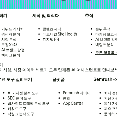
하기
제작 및 최적화
추적
키워드 리서치
콘텐츠 제작
순위 추적
경쟁자 분석
테크니컬 Site Health
마케팅 보고
시장 분석
디지털 PR
AI 브랜드 감
로컬 SEO
백링크 분석
AI 브랜드 감정
모든 항목을 
백링크 분석
하기
가시성, 시장 데이터 세트가 모두 탑재된 AI 어시스턴트를 만나보
무료 도구 살펴보기
플랫폼
Semrush 
AI 가시성 분석 도구
Semrush 데이터
회사 정
SEO 분석 도구
통합
지원 가
웹사이트 트래픽 분석 도구
App Center
통계 자
키워드 도구
제휴 프
백링크 분석 도구
문의하