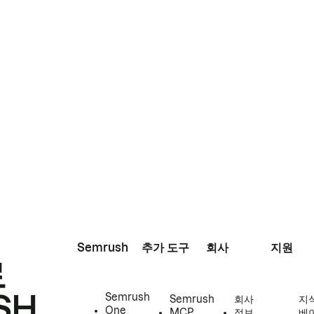
Semrush
추가 도구
회사
지원
로
SH
Semrush
Semrush
회사
지
One
MCP
정보
베