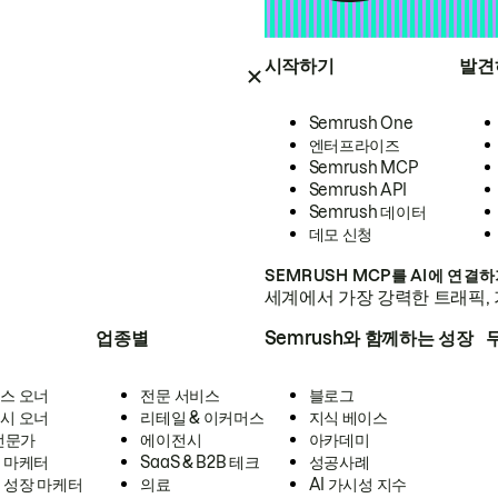
시작하기
발견
Semrush One
엔터프라이즈
Semrush MCP
Semrush API
Semrush 데이터
데모 신청
SEMRUSH MCP를 AI에 연결
세계에서 가장 강력한 트래픽, 
업종별
Semrush와 함께하는 성장
스 오너
전문 서비스
블로그
시 오너
리테일 & 이커머스
지식 베이스
 전문가
에이전시
아카데미
 마케터
SaaS & B2B 테크
성공사례
 성장 마케터
의료
AI 가시성 지수