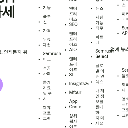
스
하세
기능
엔터
뉴스
프라
아
솔루
지원
이즈
데
션
가능
SEO
직무
Se
가격
엔터
AP
파트
프라
무료
너
이즈
체험
업계 뉴
AIO
Semrush
. 언제든지 취
Semrush
Select
엔터
비교
프라
글로
성공
이즈
Se
벌 이
사례
SI
블
슈 인
덱스
통계
Insights24
웨
자료
나
내 개
Mfour
및 수
인 정
치
앰
App
보를
서
Center
판매
제휴
프
하
프로
그
상위
지 마
그램
웹사
세요
이트