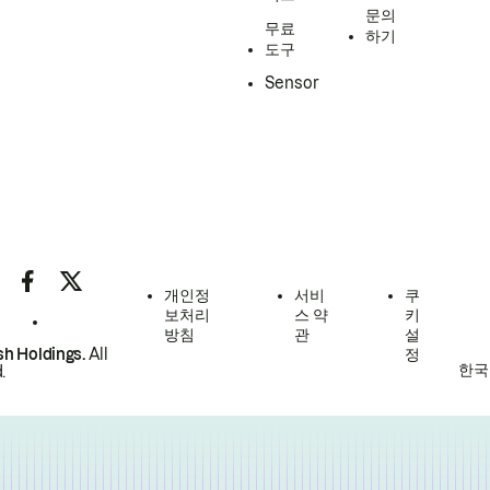
문의
무료
하기
도구
Sensor
개인정
서비
쿠
보처리
스 약
키
방침
관
설
h Holdings.
All
정
한국
.