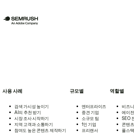
사용 사례
규모별
역할별
검색 가시성 높이기
엔터프라이즈
비즈니
AI의 추천 받기
중견 기업
에이전
시장 조사 시작하기
소규모 팀
SEO
지역 고객과 소통하기
1인 기업
콘텐츠
참여도 높은 콘텐츠 제작하기
프리랜서
풀스택