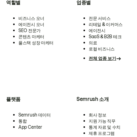
역할별
업종별
비즈니스 오너
전문 서비스
에이전시 오너
리테일 & 이커머스
SEO 전문가
에이전시
콘텐츠 마케터
SaaS & B2B 테크
풀스택 성장 마케터
의료
로컬 비즈니스
전체 업종 보기
플랫폼
Semrush 소개
Semrush 데이터
회사 정보
통합
지원 가능 직무
App Center
통계 자료 및 수치
제휴 프로그램