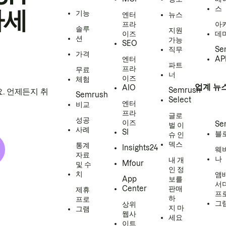
스
하세
기능
엔터
뉴스
프라
아
솔루
지원
이즈
데
션
가능
SEO
직무
Se
가격
엔터
AP
파트
프라
무료
너
이즈
체험
업계 뉴
AIO
Semrush
. 언제든지 취
Semrush
Select
엔터
비교
프라
글로
성공
이즈
Se
벌 이
사례
SI
블
슈 인
덱스
통계
Insights24
웨
자료
나
내 개
Mfour
및 수
인 정
치
앰
App
보를
서
Center
판매
제휴
프
하
프로
그
상위
지 마
그램
웹사
세요
이트