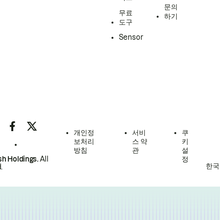
문의
무료
하기
도구
Sensor
개인정
서비
쿠
보처리
스 약
키
방침
관
설
h Holdings.
All
정
한국
.