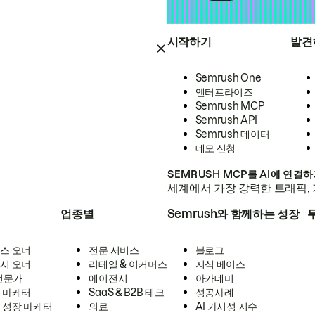
시작하기
발견
Semrush One
엔터프라이즈
Semrush MCP
Semrush API
Semrush 데이터
데모 신청
SEMRUSH MCP를 AI에 연결
세계에서 가장 강력한 트래픽, 
업종별
Semrush와 함께하는 성장
스 오너
전문 서비스
블로그
시 오너
리테일 & 이커머스
지식 베이스
 전문가
에이전시
아카데미
 마케터
SaaS & B2B 테크
성공사례
 성장 마케터
의료
AI 가시성 지수