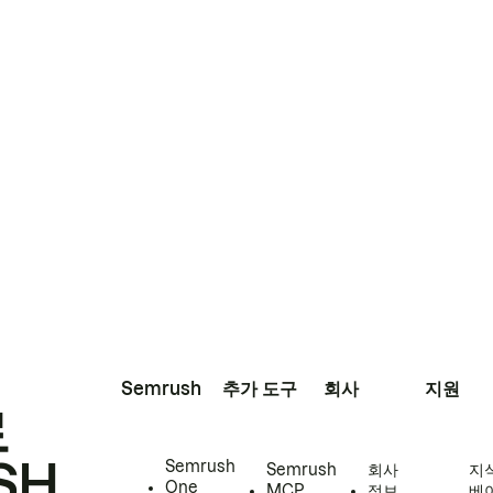
Semrush
추가 도구
회사
지원
로
SH
Semrush
Semrush
회사
지
One
MCP
정보
베