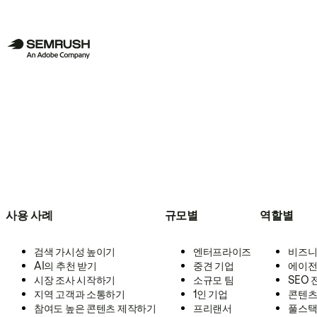
사용 사례
규모별
역할별
검색 가시성 높이기
엔터프라이즈
비즈니
AI의 추천 받기
중견 기업
에이전
시장 조사 시작하기
소규모 팀
SEO
지역 고객과 소통하기
1인 기업
콘텐츠
참여도 높은 콘텐츠 제작하기
프리랜서
풀스택