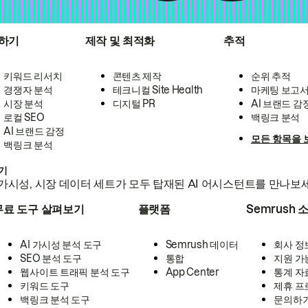
하기
제작 및 최적화
추적
키워드 리서치
콘텐츠 제작
순위 추적
경쟁자 분석
테크니컬 Site Health
마케팅 보고
시장 분석
디지털 PR
AI 브랜드 감
로컬 SEO
백링크 분석
AI 브랜드 감정
모든 항목을 
백링크 분석
하기
가시성, 시장 데이터 세트가 모두 탑재된 AI 어시스턴트를 만나보
무료 도구 살펴보기
플랫폼
Semrush 
AI 가시성 분석 도구
Semrush 데이터
회사 정
SEO 분석 도구
통합
지원 가
웹사이트 트래픽 분석 도구
App Center
통계 자
키워드 도구
제휴 프
백링크 분석 도구
문의하