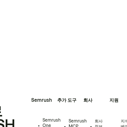
Semrush
추가 도구
회사
지원
로
SH
Semrush
Semrush
회사
지
One
MCP
정보
베