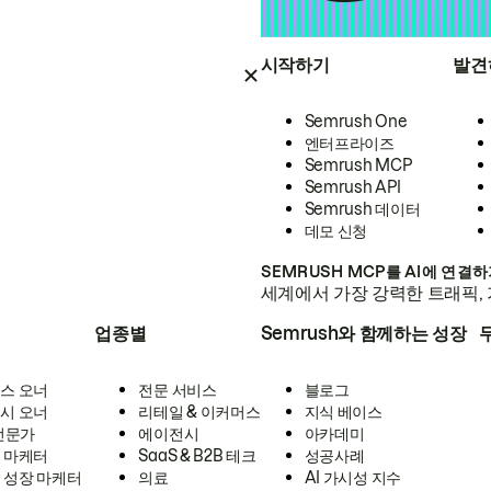
시작하기
발견
Semrush One
엔터프라이즈
Semrush MCP
Semrush API
Semrush 데이터
데모 신청
SEMRUSH MCP를 AI에 연결
세계에서 가장 강력한 트래픽, 
업종별
Semrush와 함께하는 성장
스 오너
전문 서비스
블로그
시 오너
리테일 & 이커머스
지식 베이스
 전문가
에이전시
아카데미
 마케터
SaaS & B2B 테크
성공사례
 성장 마케터
의료
AI 가시성 지수