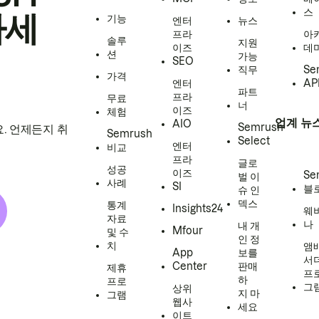
스
하세
기능
엔터
뉴스
프라
아
솔루
지원
이즈
데
션
가능
SEO
직무
Se
가격
엔터
AP
파트
프라
무료
너
이즈
체험
업계 뉴
AIO
Semrush
. 언제든지 취
Semrush
Select
엔터
비교
프라
글로
성공
이즈
Se
벌 이
사례
SI
블
슈 인
덱스
통계
Insights24
웨
자료
나
내 개
Mfour
및 수
인 정
치
앰
App
보를
서
Center
판매
제휴
프
하
프로
그
상위
지 마
그램
웹사
세요
이트