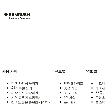
사용 사례
규모별
역할별
검색 가시성 높이기
엔터프라이즈
비즈니
AI의 추천 받기
중견 기업
에이전
시장 조사 시작하기
소규모 팀
SEO
지역 고객과 소통하기
1인 기업
콘텐츠
참여도 높은 콘텐츠 제작하기
프리랜서
풀스택