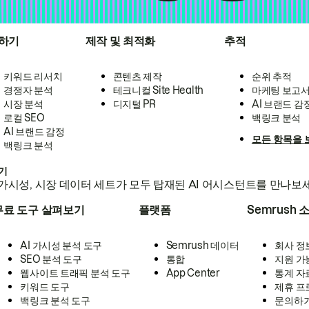
하기
제작 및 최적화
추적
키워드 리서치
콘텐츠 제작
순위 추적
경쟁자 분석
테크니컬 Site Health
마케팅 보고
시장 분석
디지털 PR
AI 브랜드 감
로컬 SEO
백링크 분석
AI 브랜드 감정
모든 항목을 
백링크 분석
하기
가시성, 시장 데이터 세트가 모두 탑재된 AI 어시스턴트를 만나보
무료 도구 살펴보기
플랫폼
Semrush 
AI 가시성 분석 도구
Semrush 데이터
회사 정
SEO 분석 도구
통합
지원 가
웹사이트 트래픽 분석 도구
App Center
통계 자
키워드 도구
제휴 프
백링크 분석 도구
문의하