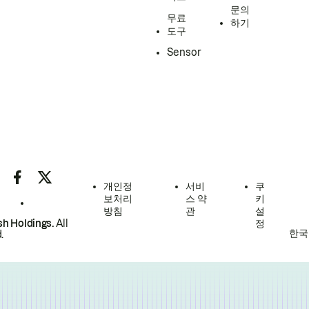
문의
무료
하기
도구
Sensor
개인정
서비
쿠
보처리
스 약
키
방침
관
설
h Holdings.
All
정
한국
.