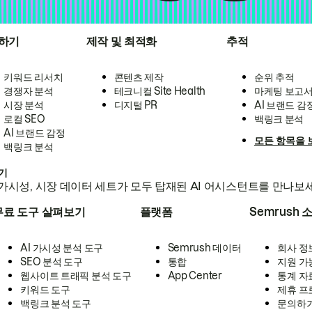
하기
제작 및 최적화
추적
키워드 리서치
콘텐츠 제작
순위 추적
경쟁자 분석
테크니컬 Site Health
마케팅 보고
시장 분석
디지털 PR
AI 브랜드 감
로컬 SEO
백링크 분석
AI 브랜드 감정
모든 항목을 
백링크 분석
하기
가시성, 시장 데이터 세트가 모두 탑재된 AI 어시스턴트를 만나보
무료 도구 살펴보기
플랫폼
Semrush 
AI 가시성 분석 도구
Semrush 데이터
회사 정
SEO 분석 도구
통합
지원 가
웹사이트 트래픽 분석 도구
App Center
통계 자
키워드 도구
제휴 프
백링크 분석 도구
문의하