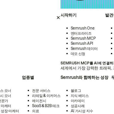
시작하기
발견
Semrush One
엔터프라이즈
Semrush MCP
Semrush API
Semrush 데이터
데모 신청
SEMRUSH MCP를 AI에 연결
세계에서 가장 강력한 트래픽, 
업종별
Semrush와 함께하는 성장
스 오너
전문 서비스
블로그
시 오너
리테일 & 이커머스
지식 베이스
 전문가
에이전시
아카데미
 마케터
SaaS & B2B 테크
성공사례
 성장 마케터
의료
AI 가시성 지수