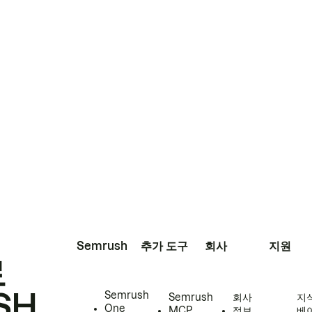
Semrush
추가 도구
회사
지원
로
SH
Semrush
Semrush
회사
지
One
MCP
정보
베