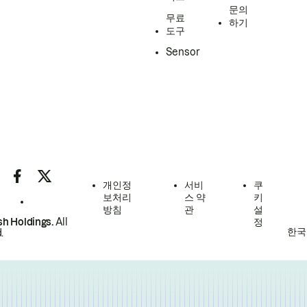
문의
무료
하기
도구
Sensor
개인정
서비
쿠
보처리
스 약
키
방침
관
설
h Holdings.
All
정
한국
.