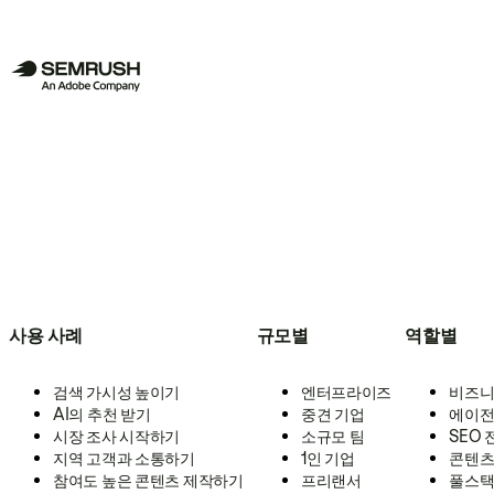
사용 사례
규모별
역할별
검색 가시성 높이기
엔터프라이즈
비즈니
AI의 추천 받기
중견 기업
에이전
시장 조사 시작하기
소규모 팀
SEO
지역 고객과 소통하기
1인 기업
콘텐츠
참여도 높은 콘텐츠 제작하기
프리랜서
풀스택