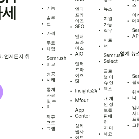
스
하세
기능
엔터
뉴스
프라
아
솔루
지원
이즈
데
션
가능
SEO
직무
Se
가격
엔터
AP
파트
프라
무료
너
이즈
체험
업계 뉴
AIO
Semrush
. 언제든지 취
Semrush
Select
엔터
비교
프라
글로
성공
이즈
Se
벌 이
사례
SI
블
슈 인
덱스
통계
Insights24
웨
자료
나
내 개
Mfour
및 수
인 정
치
앰
App
보를
서
Center
판매
제휴
프
하
프로
그
상위
지 마
그램
웹사
세요
이트