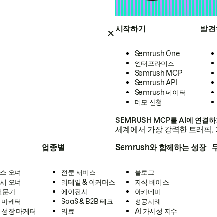
시작하기
발견
Semrush One
엔터프라이즈
Semrush MCP
Semrush API
Semrush 데이터
데모 신청
SEMRUSH MCP를 AI에 연결
세계에서 가장 강력한 트래픽, 
업종별
Semrush와 함께하는 성장
스 오너
전문 서비스
블로그
시 오너
리테일 & 이커머스
지식 베이스
 전문가
에이전시
아카데미
 마케터
SaaS & B2B 테크
성공사례
 성장 마케터
의료
AI 가시성 지수