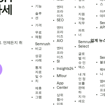
스
하세
기능
엔터
뉴스
프라
아
솔루
지원
이즈
데
션
가능
SEO
직무
Se
가격
엔터
AP
파트
프라
무료
너
이즈
체험
업계 뉴
AIO
Semrush
. 언제든지 취
Semrush
Select
엔터
비교
프라
글로
성공
이즈
Se
벌 이
사례
SI
블
슈 인
덱스
통계
Insights24
웨
자료
나
내 개
Mfour
및 수
인 정
치
앰
App
보를
서
Center
판매
제휴
프
하
프로
그
상위
지 마
그램
웹사
세요
이트