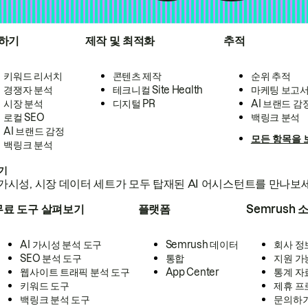
하기
제작 및 최적화
추적
키워드 리서치
콘텐츠 제작
순위 추적
경쟁자 분석
테크니컬 Site Health
마케팅 보고
시장 분석
디지털 PR
AI 브랜드 감
로컬 SEO
백링크 분석
AI 브랜드 감정
모든 항목을 
백링크 분석
하기
가시성, 시장 데이터 세트가 모두 탑재된 AI 어시스턴트를 만나보
무료 도구 살펴보기
플랫폼
Semrush 
AI 가시성 분석 도구
Semrush 데이터
회사 정
SEO 분석 도구
통합
지원 가
웹사이트 트래픽 분석 도구
App Center
통계 자
키워드 도구
제휴 프
백링크 분석 도구
문의하