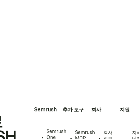
Semrush
추가 도구
회사
지원
로
SH
Semrush
Semrush
회사
지
One
MCP
정보
베