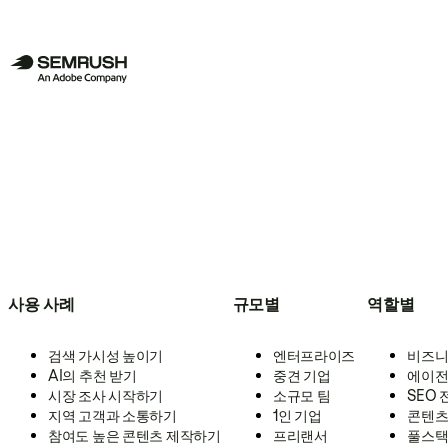
사용 사례
규모별
역할별
검색 가시성 높이기
엔터프라이즈
비즈니
AI의 추천 받기
중견 기업
에이전
시장 조사 시작하기
소규모 팀
SEO
지역 고객과 소통하기
1인 기업
콘텐츠
참여도 높은 콘텐츠 제작하기
프리랜서
풀스택