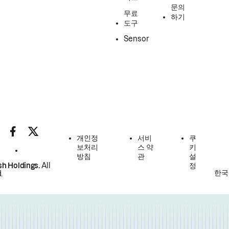
문의
무료
하기
도구
Sensor
개인정
서비
쿠
보처리
스 약
키
방침
관
설
h Holdings.
All
정
한국
.