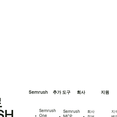
Semrush
추가 도구
회사
지원
로
SH
Semrush
Semrush
회사
지
One
MCP
정보
베