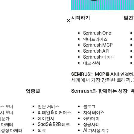
시작하기
발견
Semrush One
엔터프라이즈
Semrush MCP
Semrush API
Semrush 데이터
데모 신청
SEMRUSH MCP를 AI에 연결
세계에서 가장 강력한 트래픽, 
업종별
Semrush와 함께하는 성장
스 오너
전문 서비스
블로그
시 오너
리테일 & 이커머스
지식 베이스
 전문가
에이전시
아카데미
 마케터
SaaS & B2B 테크
성공사례
 성장 마케터
의료
AI 가시성 지수