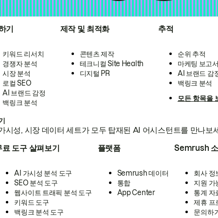
하기
제작 및 최적화
추적
키워드 리서치
콘텐츠 제작
순위 추적
경쟁자 분석
테크니컬 Site Health
마케팅 보고
시장 분석
디지털 PR
AI 브랜드 감
로컬 SEO
백링크 분석
AI 브랜드 감정
모든 항목을 
백링크 분석
하기
가시성, 시장 데이터 세트가 모두 탑재된 AI 어시스턴트를 만나보
무료 도구 살펴보기
플랫폼
Semrush 
AI 가시성 분석 도구
Semrush 데이터
회사 정
SEO 분석 도구
통합
지원 가
웹사이트 트래픽 분석 도구
App Center
통계 자
키워드 도구
제휴 프
백링크 분석 도구
문의하