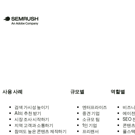
사용 사례
규모별
역할별
검색 가시성 높이기
엔터프라이즈
비즈니
AI의 추천 받기
중견 기업
에이전
시장 조사 시작하기
소규모 팀
SEO
지역 고객과 소통하기
1인 기업
콘텐츠
참여도 높은 콘텐츠 제작하기
프리랜서
풀스택