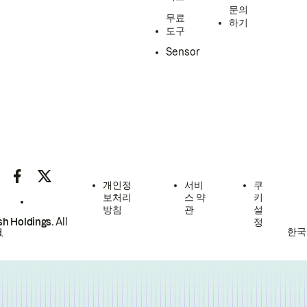
문의
무료
하기
도구
Sensor
개인정
서비
쿠
보처리
스 약
키
방침
관
설
h Holdings.
All
정
한국
.