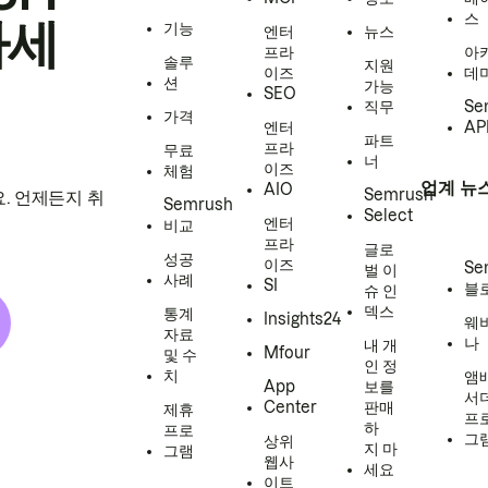
스
하세
기능
엔터
뉴스
프라
아
솔루
지원
이즈
데
션
가능
SEO
직무
Se
가격
엔터
AP
파트
프라
무료
너
이즈
체험
업계 뉴
AIO
Semrush
. 언제든지 취
Semrush
Select
엔터
비교
프라
글로
성공
이즈
Se
벌 이
사례
SI
블
슈 인
덱스
통계
Insights24
웨
자료
나
내 개
Mfour
및 수
인 정
치
앰
App
보를
서
Center
판매
제휴
프
하
프로
그
상위
지 마
그램
웹사
세요
이트