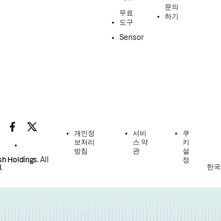
문의
무료
하기
도구
Sensor
개인정
서비
쿠
보처리
스 약
키
방침
관
설
h Holdings.
All
정
한국
.