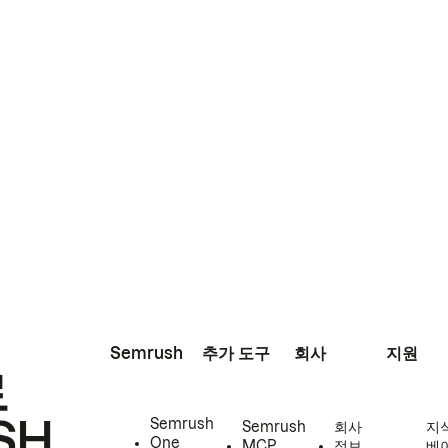
Semrush
추가 도구
회사
지원
로
SH
Semrush
Semrush
회사
지
One
MCP
정보
베