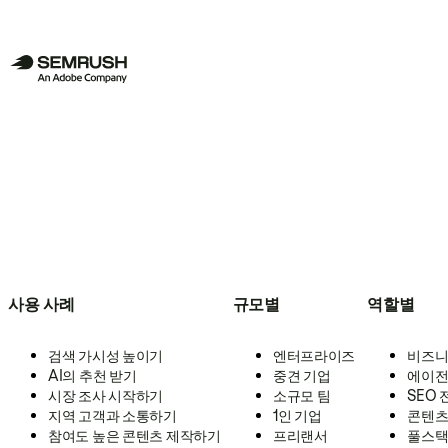
사용 사례
규모별
역할별
검색 가시성 높이기
엔터프라이즈
비즈니
AI의 추천 받기
중견 기업
에이전
시장 조사 시작하기
소규모 팀
SEO
지역 고객과 소통하기
1인 기업
콘텐츠
참여도 높은 콘텐츠 제작하기
프리랜서
풀스택