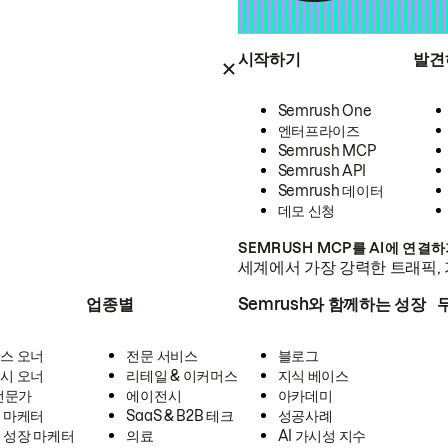
시작하기
발견
Semrush One
엔터프라이즈
Semrush MCP
Semrush API
Semrush 데이터
데모 신청
SEMRUSH MCP를 AI에 연결
세계에서 가장 강력한 트래픽, 
업종별
Semrush와 함께하는 성장
스 오너
전문 서비스
블로그
시 오너
리테일 & 이커머스
지식 베이스
 전문가
에이전시
아카데미
 마케터
SaaS & B2B 테크
성공사례
 성장 마케터
의료
AI 가시성 지수