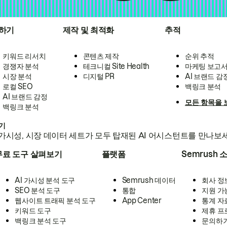
하기
제작 및 최적화
추적
키워드 리서치
콘텐츠 제작
순위 추적
경쟁자 분석
테크니컬 Site Health
마케팅 보고
시장 분석
디지털 PR
AI 브랜드 감
로컬 SEO
백링크 분석
AI 브랜드 감정
모든 항목을 
백링크 분석
하기
가시성, 시장 데이터 세트가 모두 탑재된 AI 어시스턴트를 만나보
무료 도구 살펴보기
플랫폼
Semrush 
AI 가시성 분석 도구
Semrush 데이터
회사 정
SEO 분석 도구
통합
지원 가
웹사이트 트래픽 분석 도구
App Center
통계 자
키워드 도구
제휴 프
백링크 분석 도구
문의하