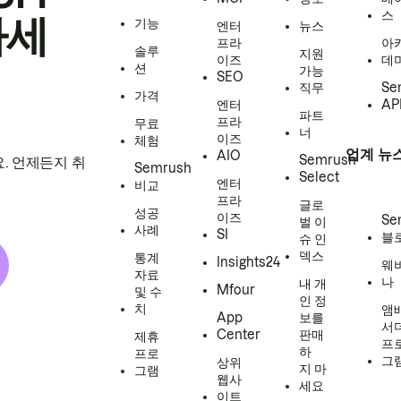
스
하세
기능
엔터
뉴스
프라
아
솔루
지원
이즈
데
션
가능
SEO
직무
Se
가격
엔터
AP
파트
프라
무료
너
이즈
체험
업계 뉴
AIO
Semrush
. 언제든지 취
Semrush
Select
엔터
비교
프라
글로
성공
이즈
Se
벌 이
사례
SI
블
슈 인
덱스
통계
Insights24
웨
자료
나
내 개
Mfour
및 수
인 정
치
앰
App
보를
서
Center
판매
제휴
프
하
프로
그
상위
지 마
그램
웹사
세요
이트