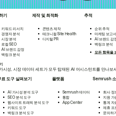
하기
제작 및 최적화
추적
키워드 리서치
콘텐츠 제작
순위 추적
경쟁자 분석
테크니컬 Site Health
마케팅 보고
시장 분석
디지털 PR
AI 브랜드 감
로컬 SEO
백링크 분석
AI 브랜드 감정
모든 항목을 
백링크 분석
하기
가시성, 시장 데이터 세트가 모두 탑재된 AI 어시스턴트를 만나보
무료 도구 살펴보기
플랫폼
Semrush 
AI 가시성 분석 도구
Semrush 데이터
회사 정
SEO 분석 도구
통합
지원 가
웹사이트 트래픽 분석 도구
App Center
통계 자
키워드 도구
제휴 프
백링크 분석 도구
문의하