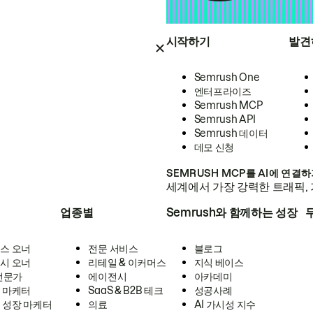
시작하기
발견
Semrush One
엔터프라이즈
Semrush MCP
Semrush API
Semrush 데이터
데모 신청
SEMRUSH MCP를 AI에 연결
세계에서 가장 강력한 트래픽, 
업종별
Semrush와 함께하는 성장
스 오너
전문 서비스
블로그
시 오너
리테일 & 이커머스
지식 베이스
 전문가
에이전시
아카데미
 마케터
SaaS & B2B 테크
성공사례
 성장 마케터
의료
AI 가시성 지수