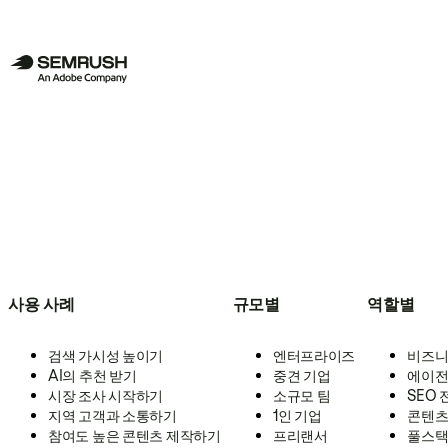
사용 사례
규모별
역할별
검색 가시성 높이기
엔터프라이즈
비즈니
AI의 추천 받기
중견 기업
에이전
시장 조사 시작하기
소규모 팀
SEO
지역 고객과 소통하기
1인 기업
콘텐츠
참여도 높은 콘텐츠 제작하기
프리랜서
풀스택