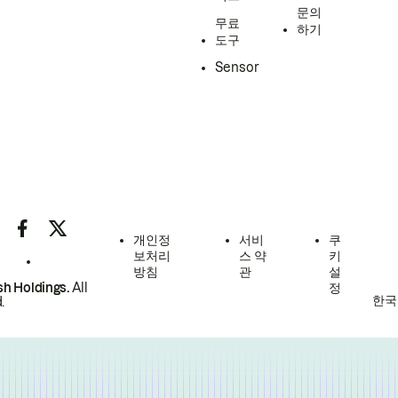
문의
무료
하기
도구
Sensor
개인정
서비
쿠
보처리
스 약
키
방침
관
설
h Holdings.
All
정
한국
.