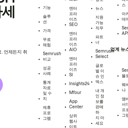
스
하세
기능
엔터
뉴스
프라
아
솔루
지원
이즈
데
션
가능
SEO
직무
Se
가격
엔터
AP
파트
프라
무료
너
이즈
체험
업계 뉴
AIO
Semrush
. 언제든지 취
Semrush
Select
엔터
비교
프라
글로
성공
이즈
Se
벌 이
사례
SI
블
슈 인
덱스
통계
Insights24
웨
자료
나
내 개
Mfour
및 수
인 정
치
앰
App
보를
서
Center
판매
제휴
프
하
프로
그
상위
지 마
그램
웹사
세요
이트