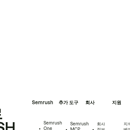
Semrush
추가 도구
회사
지원
로
SH
Semrush
Semrush
회사
지
One
MCP
정보
베