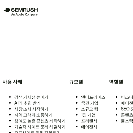
사용 사례
규모별
역할별
검색 가시성 높이기
엔터프라이즈
비즈니
AI의 추천 받기
중견 기업
에이전
시장 조사 시작하기
소규모 팀
SEO
지역 고객과 소통하기
1인 기업
콘텐츠
참여도 높은 콘텐츠 제작하기
프리랜서
풀스택
기술적 사이트 문제 해결하기
에이전시
오프사이트 권위 강화하기