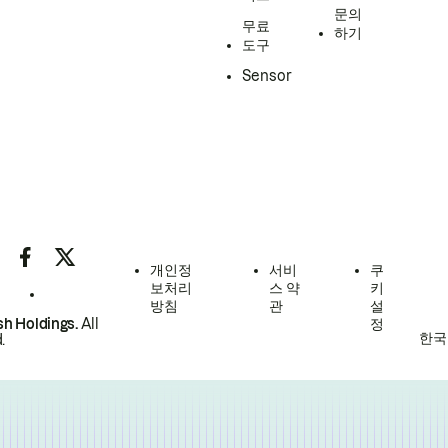
문의
무료
하기
도구
Sensor
개인정
서비
쿠
보처리
스 약
키
방침
관
설
h Holdings.
All
정
한국
.