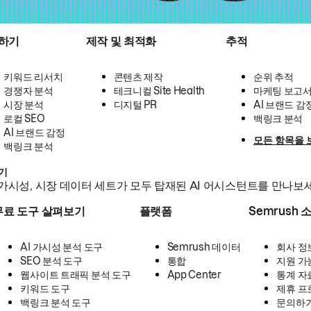
하기
제작 및 최적화
추적
키워드 리서치
콘텐츠 제작
순위 추적
경쟁자 분석
테크니컬 Site Health
마케팅 보고
시장 분석
디지털 PR
AI 브랜드 감
로컬 SEO
백링크 분석
AI 브랜드 감정
모든 항목을 
백링크 분석
하기
가시성, 시장 데이터 세트가 모두 탑재된 AI 어시스턴트를 만나보
무료 도구 살펴보기
플랫폼
Semrush 
AI 가시성 분석 도구
Semrush 데이터
회사 정
SEO 분석 도구
통합
지원 가
웹사이트 트래픽 분석 도구
App Center
통계 자
키워드 도구
제휴 프
백링크 분석 도구
문의하