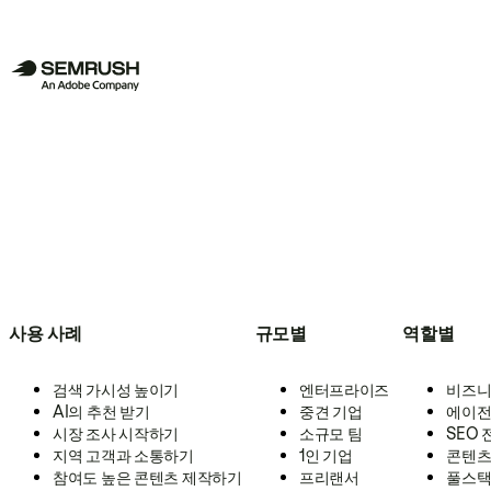
사용 사례
규모별
역할별
검색 가시성 높이기
엔터프라이즈
비즈니
AI의 추천 받기
중견 기업
에이전
시장 조사 시작하기
소규모 팀
SEO
지역 고객과 소통하기
1인 기업
콘텐츠
참여도 높은 콘텐츠 제작하기
프리랜서
풀스택