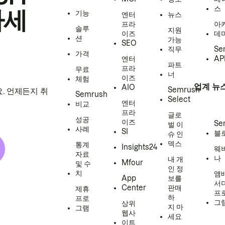
스
하세
기능
엔터
뉴스
프라
아
솔루
지원
이즈
데
션
가능
SEO
직무
Se
가격
엔터
AP
파트
프라
무료
너
이즈
체험
업계 뉴
AIO
Semrush
. 언제든지 취
Semrush
Select
엔터
비교
프라
글로
성공
이즈
Se
벌 이
사례
SI
블
슈 인
덱스
통계
Insights24
웨
자료
나
내 개
Mfour
및 수
인 정
치
앰
App
보를
서
Center
판매
제휴
프
하
프로
그
상위
지 마
그램
웹사
세요
이트