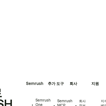
Semrush
추가 도구
회사
지원
로
SH
Semrush
Semrush
회사
지
One
MCP
정보
베