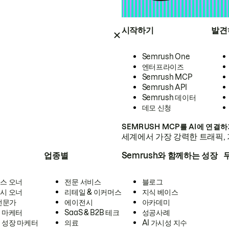
시작하기
발견
Semrush One
엔터프라이즈
Semrush MCP
Semrush API
Semrush 데이터
데모 신청
SEMRUSH MCP를 AI에 연결
세계에서 가장 강력한 트래픽, 
업종별
Semrush와 함께하는 성장
스 오너
전문 서비스
블로그
시 오너
리테일 & 이커머스
지식 베이스
 전문가
에이전시
아카데미
 마케터
SaaS & B2B 테크
성공사례
 성장 마케터
의료
AI 가시성 지수