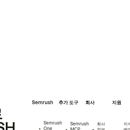
Semrush
추가 도구
회사
지원
로
SH
Semrush
Semrush
회사
지
One
MCP
정보
베