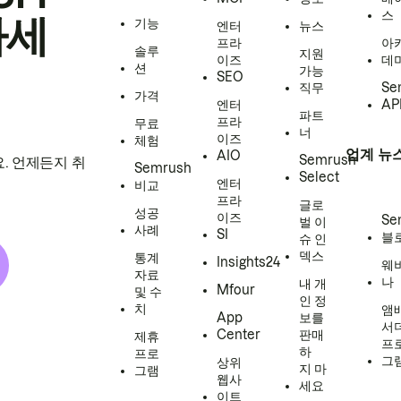
스
하세
기능
엔터
뉴스
프라
아
솔루
지원
이즈
데
션
가능
SEO
직무
Se
가격
엔터
AP
파트
프라
무료
너
이즈
체험
업계 뉴
AIO
Semrush
. 언제든지 취
Semrush
Select
엔터
비교
프라
글로
성공
이즈
Se
벌 이
사례
SI
블
슈 인
덱스
통계
Insights24
웨
자료
나
내 개
Mfour
및 수
인 정
치
앰
App
보를
서
Center
판매
제휴
프
하
프로
그
상위
지 마
그램
웹사
세요
이트