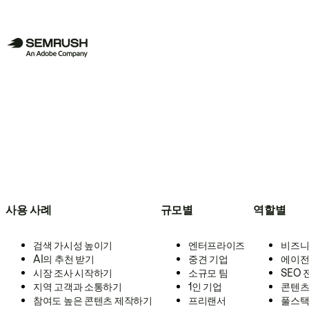
사용 사례
규모별
역할별
검색 가시성 높이기
엔터프라이즈
비즈니
AI의 추천 받기
중견 기업
에이전
시장 조사 시작하기
소규모 팀
SEO
지역 고객과 소통하기
1인 기업
콘텐츠
참여도 높은 콘텐츠 제작하기
프리랜서
풀스택