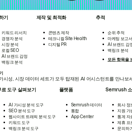
하기
제작 및 최적화
추적
키워드 리서치
콘텐츠 제작
순위 추적
경쟁자 분석
테크니컬 Site Health
마케팅 보고
시장 분석
디지털 PR
AI 브랜드 감
로컬 SEO
백링크 분석
AI 브랜드 감정
모든 항목을 
백링크 분석
하기
가시성, 시장 데이터 세트가 모두 탑재된 AI 어시스턴트를 만나보
무료 도구 살펴보기
플랫폼
Semrush 
AI 가시성 분석 도구
Semrush 데이터
회사 정
SEO 분석 도구
통합
지원 가
웹사이트 트래픽 분석 도구
App Center
통계 자
키워드 도구
제휴 프
백링크 분석 도구
문의하