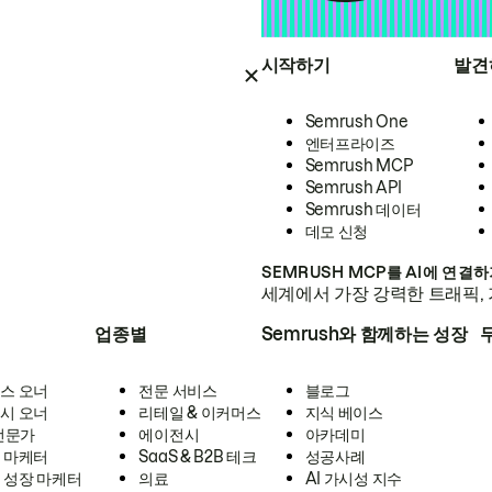
시작하기
발견
Semrush One
엔터프라이즈
Semrush MCP
Semrush API
Semrush 데이터
데모 신청
SEMRUSH MCP를 AI에 연결
세계에서 가장 강력한 트래픽, 
업종별
Semrush와 함께하는 성장
스 오너
전문 서비스
블로그
시 오너
리테일 & 이커머스
지식 베이스
 전문가
에이전시
아카데미
 마케터
SaaS & B2B 테크
성공사례
 성장 마케터
의료
AI 가시성 지수