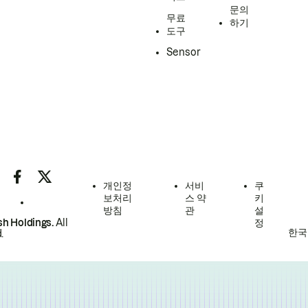
문의
무료
하기
도구
Sensor
개인정
서비
쿠
보처리
스 약
키
방침
관
설
h Holdings.
All
정
한국
.