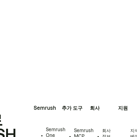
Semrush
추가 도구
회사
지원
로
SH
Semrush
Semrush
회사
지
One
MCP
정보
베