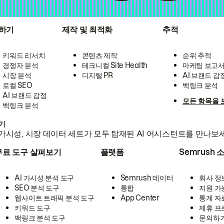
하기
제작 및 최적화
추적
키워드 리서치
콘텐츠 제작
순위 추적
경쟁자 분석
테크니컬 Site Health
마케팅 보고
시장 분석
디지털 PR
AI 브랜드 감
로컬 SEO
백링크 분석
AI 브랜드 감정
모든 항목을 
백링크 분석
하기
가시성, 시장 데이터 세트가 모두 탑재된 AI 어시스턴트를 만나보
무료 도구 살펴보기
플랫폼
Semrush 
AI 가시성 분석 도구
Semrush 데이터
회사 정
SEO 분석 도구
통합
지원 가
웹사이트 트래픽 분석 도구
App Center
통계 자
키워드 도구
제휴 프
백링크 분석 도구
문의하