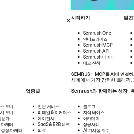
시작하기
발견
Semrush One
엔터프라이즈
Semrush MCP
Semrush API
Semrush 데이터
데모 신청
SEMRUSH MCP를 AI에 연결
세계에서 가장 강력한 트래픽, 
업종별
Semrush와 함께하는 성장
스 오너
전문 서비스
블로그
시 오너
리테일 & 이커머스
지식 베이스
 전문가
에이전시
아카데미
 마케터
SaaS & B2B 테크
성공사례
 성장 마케터
의료
AI 가시성 지수