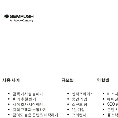
사용 사례
규모별
역할별
검색 가시성 높이기
엔터프라이즈
비즈니
AI의 추천 받기
중견 기업
에이전
시장 조사 시작하기
소규모 팀
SEO
지역 고객과 소통하기
1인 기업
콘텐츠
참여도 높은 콘텐츠 제작하기
프리랜서
풀스택