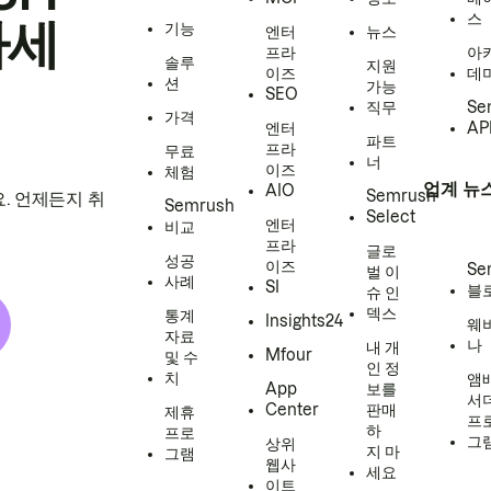
스
하세
기능
엔터
뉴스
프라
아
솔루
지원
이즈
데
션
가능
SEO
직무
Se
가격
엔터
AP
파트
프라
무료
너
이즈
체험
업계 뉴
AIO
Semrush
. 언제든지 취
Semrush
Select
엔터
비교
프라
글로
성공
이즈
Se
벌 이
사례
SI
블
슈 인
덱스
통계
Insights24
웨
자료
나
내 개
Mfour
및 수
인 정
치
앰
App
보를
서
Center
판매
제휴
프
하
프로
그
상위
지 마
그램
웹사
세요
이트