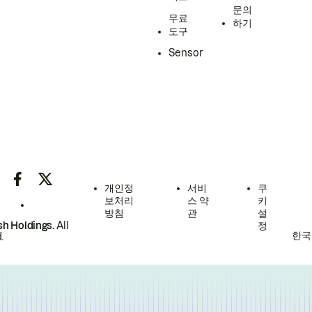
문의
무료
하기
도구
Sensor
개인정
서비
쿠
보처리
스 약
키
방침
관
설
h Holdings.
All
정
한국
.