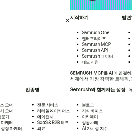
시작하기
발견
Semrush One
엔터프라이즈
Semrush MCP
Semrush API
Semrush 데이터
데모 신청
SEMRUSH MCP를 AI에 연결
세계에서 가장 강력한 트래픽, 
업종별
Semrush와 함께하는 성장
스 오너
전문 서비스
블로그
시 오너
리테일 & 이커머스
지식 베이스
 전문가
에이전시
아카데미
 마케터
SaaS & B2B 테크
성공사례
 성장 마케터
의료
AI 가시성 지수