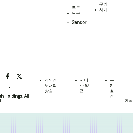
문의
무료
하기
도구
Sensor
개인정
서비
쿠
보처리
스 약
키
방침
관
설
h Holdings.
All
정
한국
.