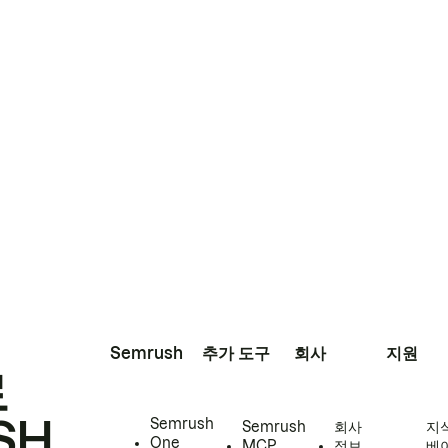
Semrush
추가 도구
회사
지원
로
SH
Semrush
Semrush
회사
지
One
MCP
정보
베