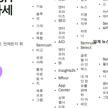
스
하세
기능
엔터
뉴스
프라
아
솔루
지원
이즈
데
션
가능
SEO
직무
Se
가격
엔터
AP
파트
프라
무료
너
이즈
체험
업계 뉴
AIO
Semrush
. 언제든지 취
Semrush
Select
엔터
비교
프라
글로
성공
이즈
Se
벌 이
사례
SI
블
슈 인
덱스
통계
Insights24
웨
자료
나
내 개
Mfour
및 수
인 정
치
앰
App
보를
서
Center
판매
제휴
프
하
프로
그
상위
지 마
그램
웹사
세요
이트