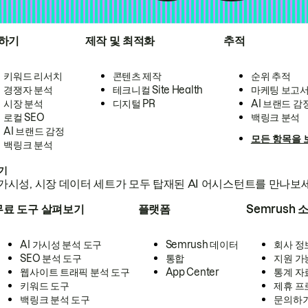
하기
제작 및 최적화
추적
키워드 리서치
콘텐츠 제작
순위 추적
경쟁자 분석
테크니컬 Site Health
마케팅 보고
시장 분석
디지털 PR
AI 브랜드 감
로컬 SEO
백링크 분석
AI 브랜드 감정
모든 항목을 
백링크 분석
하기
가시성, 시장 데이터 세트가 모두 탑재된 AI 어시스턴트를 만나보
무료 도구 살펴보기
플랫폼
Semrush 
AI 가시성 분석 도구
Semrush 데이터
회사 정
SEO 분석 도구
통합
지원 가
웹사이트 트래픽 분석 도구
App Center
통계 자
키워드 도구
제휴 프
백링크 분석 도구
문의하