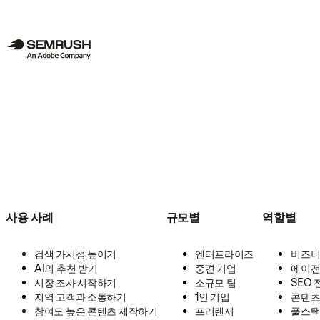
사용 사례
규모별
역할별
검색 가시성 높이기
엔터프라이즈
비즈니
AI의 추천 받기
중견 기업
에이전
시장 조사 시작하기
소규모 팀
SEO
지역 고객과 소통하기
1인 기업
콘텐츠
참여도 높은 콘텐츠 제작하기
프리랜서
풀스택