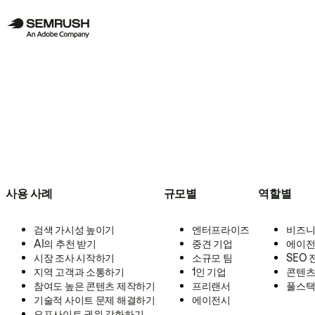
사용 사례
규모별
역할별
검색 가시성 높이기
엔터프라이즈
비즈니
AI의 추천 받기
중견 기업
에이전
시장 조사 시작하기
소규모 팀
SEO
지역 고객과 소통하기
1인 기업
콘텐츠
참여도 높은 콘텐츠 제작하기
프리랜서
풀스택
기술적 사이트 문제 해결하기
에이전시
오프사이트 권위 강화하기