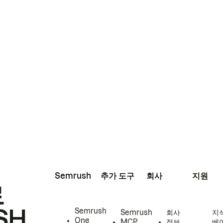
Semrush
추가 도구
회사
지원
로
SH
Semrush
Semrush
회사
지
One
MCP
정보
베