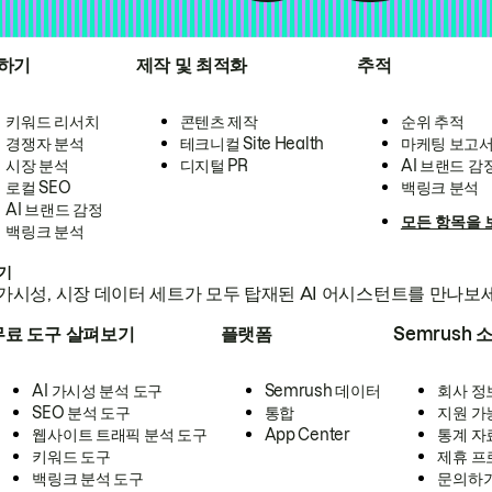
하기
제작 및 최적화
추적
키워드 리서치
콘텐츠 제작
순위 추적
경쟁자 분석
테크니컬 Site Health
마케팅 보고
시장 분석
디지털 PR
AI 브랜드 감
로컬 SEO
백링크 분석
AI 브랜드 감정
모든 항목을 
백링크 분석
하기
가시성, 시장 데이터 세트가 모두 탑재된 AI 어시스턴트를 만나보
무료 도구 살펴보기
플랫폼
Semrush 
AI 가시성 분석 도구
Semrush 데이터
회사 정
SEO 분석 도구
통합
지원 가
웹사이트 트래픽 분석 도구
App Center
통계 자
키워드 도구
제휴 프
백링크 분석 도구
문의하