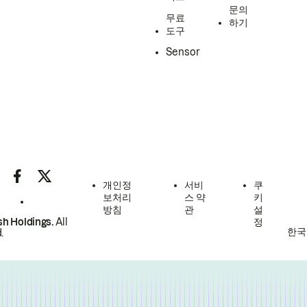
문의
무료
하기
도구
Sensor
개인정
서비
쿠
보처리
스 약
키
방침
관
설
h Holdings.
All
정
한국
.