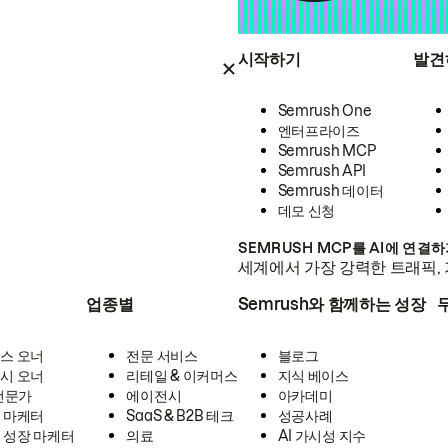
시작하기
발견
Semrush One
엔터프라이즈
Semrush MCP
Semrush API
Semrush 데이터
데모 신청
SEMRUSH MCP를 AI에 연결
세계에서 가장 강력한 트래픽, 
업종별
Semrush와 함께하는 성장
스 오너
전문 서비스
블로그
시 오너
리테일 & 이커머스
지식 베이스
 전문가
에이전시
아카데미
 마케터
SaaS & B2B 테크
성공사례
 성장 마케터
의료
AI 가시성 지수