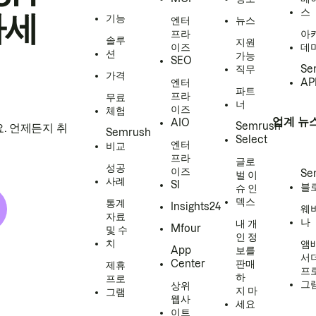
스
하세
기능
엔터
뉴스
프라
아
솔루
지원
이즈
데
션
가능
SEO
직무
Se
가격
엔터
AP
파트
프라
무료
너
이즈
체험
업계 뉴
AIO
Semrush
. 언제든지 취
Semrush
Select
엔터
비교
프라
글로
성공
이즈
Se
벌 이
사례
SI
블
슈 인
덱스
통계
Insights24
웨
자료
나
내 개
Mfour
및 수
인 정
치
앰
App
보를
서
Center
판매
제휴
프
하
프로
그
상위
지 마
그램
웹사
세요
이트