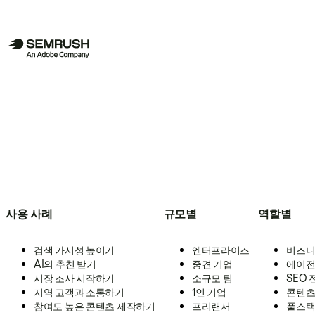
사용 사례
규모별
역할별
검색 가시성 높이기
엔터프라이즈
비즈니
AI의 추천 받기
중견 기업
에이전
시장 조사 시작하기
소규모 팀
SEO
지역 고객과 소통하기
1인 기업
콘텐츠
참여도 높은 콘텐츠 제작하기
프리랜서
풀스택