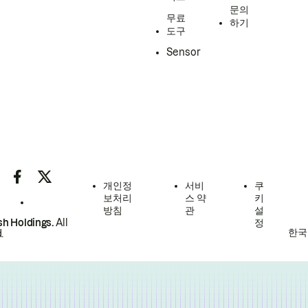
문의
무료
하기
도구
Sensor
개인정
서비
쿠
보처리
스 약
키
방침
관
설
h Holdings.
All
정
한국
.