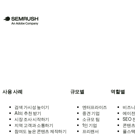
사용 사례
규모별
역할별
검색 가시성 높이기
엔터프라이즈
비즈니
AI의 추천 받기
중견 기업
에이전
시장 조사 시작하기
소규모 팀
SEO
지역 고객과 소통하기
1인 기업
콘텐츠
참여도 높은 콘텐츠 제작하기
프리랜서
풀스택