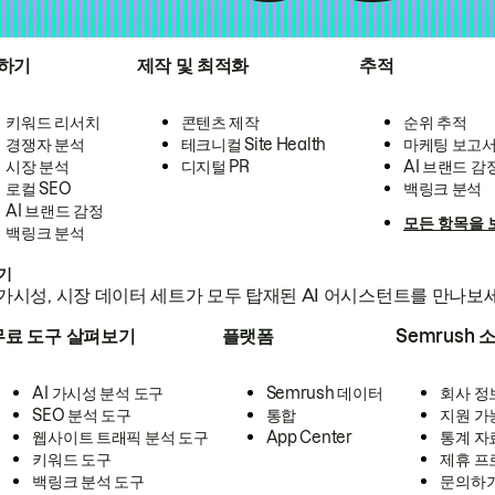
하기
제작 및 최적화
추적
키워드 리서치
콘텐츠 제작
순위 추적
경쟁자 분석
테크니컬 Site Health
마케팅 보고
시장 분석
디지털 PR
AI 브랜드 감
로컬 SEO
백링크 분석
AI 브랜드 감정
모든 항목을 
백링크 분석
하기
가시성, 시장 데이터 세트가 모두 탑재된 AI 어시스턴트를 만나보
무료 도구 살펴보기
플랫폼
Semrush 
AI 가시성 분석 도구
Semrush 데이터
회사 정
SEO 분석 도구
통합
지원 가
웹사이트 트래픽 분석 도구
App Center
통계 자
키워드 도구
제휴 프
백링크 분석 도구
문의하