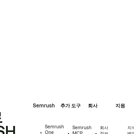
Semrush
추가 도구
회사
지원
로
SH
Semrush
Semrush
회사
지
One
MCP
정보
베