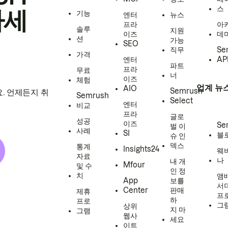
스
하세
기능
엔터
뉴스
프라
아
솔루
지원
이즈
데
션
가능
SEO
직무
Se
가격
엔터
AP
파트
프라
무료
너
이즈
체험
업계 뉴
AIO
Semrush
. 언제든지 취
Semrush
Select
엔터
비교
프라
글로
성공
이즈
Se
벌 이
사례
SI
블
슈 인
덱스
통계
Insights24
웨
자료
나
내 개
Mfour
및 수
인 정
치
앰
App
보를
서
Center
판매
제휴
프
하
프로
그
상위
지 마
그램
웹사
세요
이트