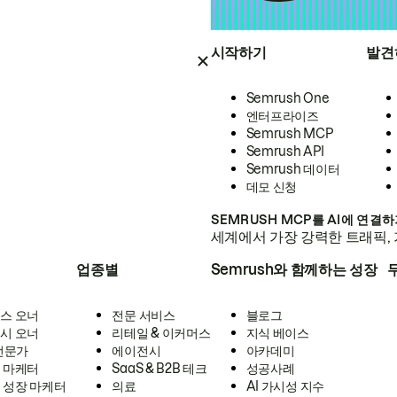
시작하기
발견
Semrush One
엔터프라이즈
Semrush MCP
Semrush API
Semrush 데이터
데모 신청
SEMRUSH MCP를 AI에 연결
세계에서 가장 강력한 트래픽, 
업종별
Semrush와 함께하는 성장
스 오너
전문 서비스
블로그
시 오너
리테일 & 이커머스
지식 베이스
 전문가
에이전시
아카데미
 마케터
SaaS & B2B 테크
성공사례
 성장 마케터
의료
AI 가시성 지수