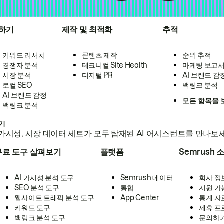
하기
제작 및 최적화
추적
키워드 리서치
콘텐츠 제작
순위 추적
경쟁자 분석
테크니컬 Site Health
마케팅 보고
시장 분석
디지털 PR
AI 브랜드 감
로컬 SEO
백링크 분석
AI 브랜드 감정
모든 항목을 
백링크 분석
하기
가시성, 시장 데이터 세트가 모두 탑재된 AI 어시스턴트를 만나보
무료 도구 살펴보기
플랫폼
Semrush 
AI 가시성 분석 도구
Semrush 데이터
회사 정
SEO 분석 도구
통합
지원 가
웹사이트 트래픽 분석 도구
App Center
통계 자
키워드 도구
제휴 프
백링크 분석 도구
문의하