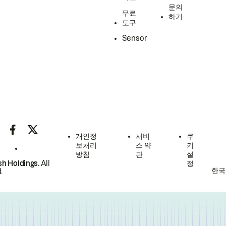
문의
무료
하기
도구
Sensor
개인정
서비
쿠
보처리
스 약
키
방침
관
설
h Holdings.
All
정
한국
.