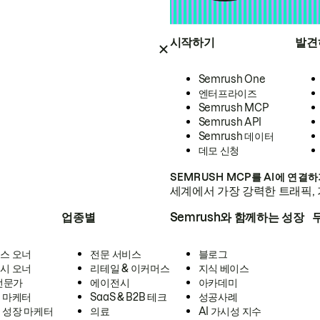
시작하기
발견
Semrush One
엔터프라이즈
Semrush MCP
Semrush API
Semrush 데이터
데모 신청
SEMRUSH MCP를 AI에 연결
세계에서 가장 강력한 트래픽, 
업종별
Semrush와 함께하는 성장
스 오너
전문 서비스
블로그
시 오너
리테일 & 이커머스
지식 베이스
 전문가
에이전시
아카데미
 마케터
SaaS & B2B 테크
성공사례
 성장 마케터
의료
AI 가시성 지수