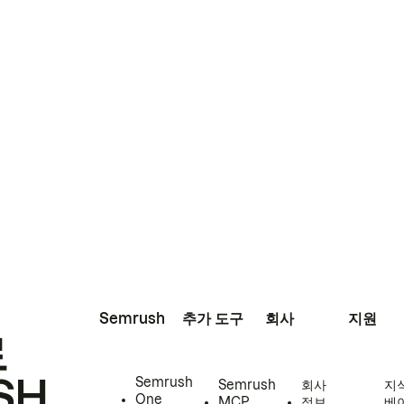
Semrush
추가 도구
회사
지원
로
SH
Semrush
Semrush
회사
지
One
MCP
정보
베