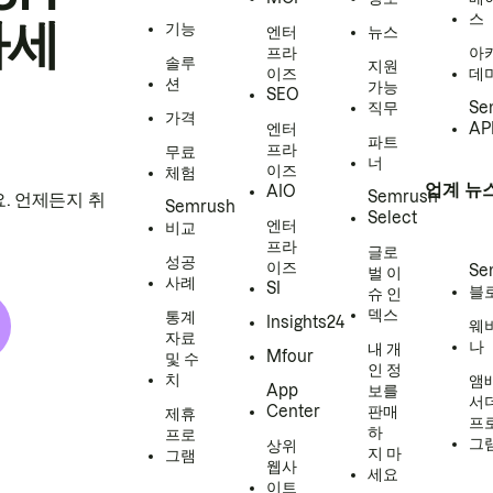
스
하세
기능
엔터
뉴스
프라
아
솔루
지원
이즈
데
션
가능
SEO
직무
Se
가격
엔터
AP
파트
프라
무료
너
이즈
체험
업계 뉴
AIO
Semrush
. 언제든지 취
Semrush
Select
엔터
비교
프라
글로
성공
이즈
Se
벌 이
사례
SI
블
슈 인
덱스
통계
Insights24
웨
자료
나
내 개
Mfour
및 수
인 정
치
앰
App
보를
서
Center
판매
제휴
프
하
프로
그
상위
지 마
그램
웹사
세요
이트