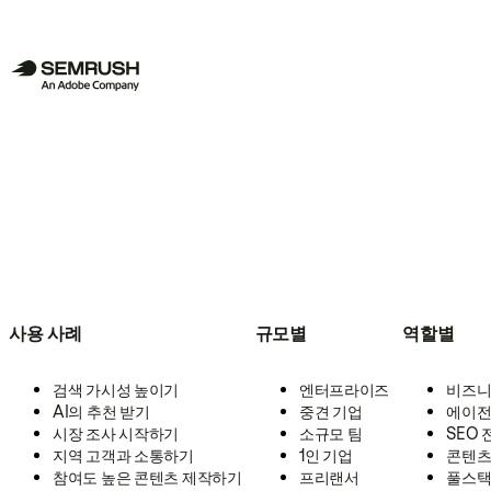
사용 사례
규모별
역할별
검색 가시성 높이기
엔터프라이즈
비즈니
AI의 추천 받기
중견 기업
에이전
시장 조사 시작하기
소규모 팀
SEO
지역 고객과 소통하기
1인 기업
콘텐츠
참여도 높은 콘텐츠 제작하기
프리랜서
풀스택