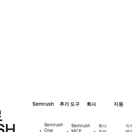
Semrush
추가 도구
회사
지원
로
SH
Semrush
Semrush
회사
지
One
MCP
정보
베