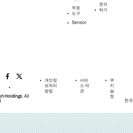
문의
무료
하기
도구
Sensor
개인정
서비
쿠
보처리
스 약
키
방침
관
설
h Holdings.
All
정
한국
.