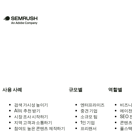
사용 사례
규모별
역할별
검색 가시성 높이기
엔터프라이즈
비즈니
AI의 추천 받기
중견 기업
에이전
시장 조사 시작하기
소규모 팀
SEO
지역 고객과 소통하기
1인 기업
콘텐츠
참여도 높은 콘텐츠 제작하기
프리랜서
풀스택