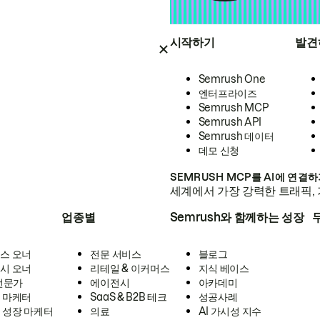
시작하기
발견
Semrush One
엔터프라이즈
Semrush MCP
Semrush API
Semrush 데이터
데모 신청
SEMRUSH MCP를 AI에 연결
세계에서 가장 강력한 트래픽, 
업종별
Semrush와 함께하는 성장
스 오너
전문 서비스
블로그
시 오너
리테일 & 이커머스
지식 베이스
 전문가
에이전시
아카데미
 마케터
SaaS & B2B 테크
성공사례
 성장 마케터
의료
AI 가시성 지수