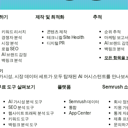
하기
제작 및 최적화
추적
키워드 리서치
콘텐츠 제작
순위 추적
경쟁자 분석
테크니컬 Site Health
마케팅 보고
시장 분석
디지털 PR
AI 브랜드 감
로컬 SEO
백링크 분석
AI 브랜드 감정
모든 항목을 
백링크 분석
하기
가시성, 시장 데이터 세트가 모두 탑재된 AI 어시스턴트를 만나보
무료 도구 살펴보기
플랫폼
Semrush 
AI 가시성 분석 도구
Semrush 데이터
회사 정
SEO 분석 도구
통합
지원 가
웹사이트 트래픽 분석 도구
App Center
통계 자
키워드 도구
제휴 프
백링크 분석 도구
문의하