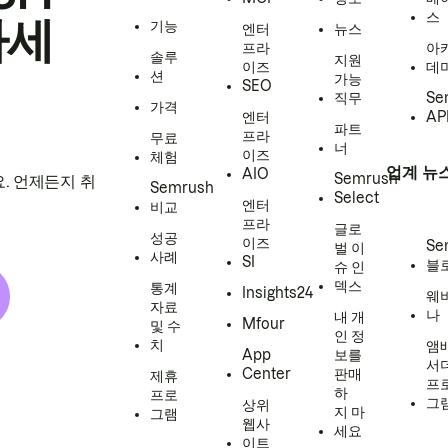
스
하세
기능
엔터
뉴스
프라
아
솔루
지원
이즈
데
션
가능
SEO
직무
Se
가격
엔터
AP
파트
프라
무료
너
이즈
체험
업계 뉴
AIO
Semrush
. 언제든지 취
Semrush
Select
엔터
비교
프라
글로
성공
이즈
Se
벌 이
사례
SI
블
슈 인
덱스
통계
Insights24
웨
자료
나
내 개
Mfour
및 수
인 정
치
앰
App
보를
서
Center
판매
제휴
프
하
프로
그
상위
지 마
그램
웹사
세요
이트