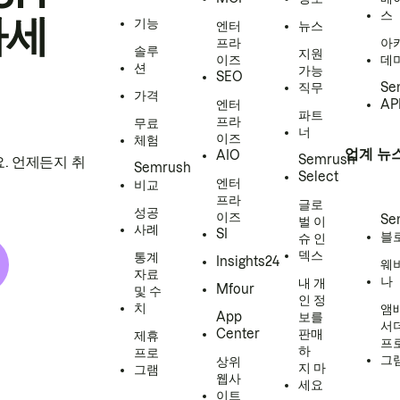
스
하세
기능
엔터
뉴스
프라
아
솔루
지원
이즈
데
션
가능
SEO
직무
Se
가격
엔터
AP
파트
프라
무료
너
이즈
체험
업계 뉴
AIO
Semrush
. 언제든지 취
Semrush
Select
엔터
비교
프라
글로
성공
이즈
Se
벌 이
사례
SI
블
슈 인
덱스
통계
Insights24
웨
자료
나
내 개
Mfour
및 수
인 정
치
앰
App
보를
서
Center
판매
제휴
프
하
프로
그
상위
지 마
그램
웹사
세요
이트