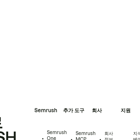
Semrush
추가 도구
회사
지원
로
SH
Semrush
Semrush
회사
지
One
MCP
정보
베