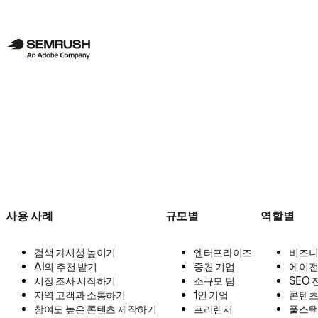
사용 사례
규모별
역할별
검색 가시성 높이기
엔터프라이즈
비즈니
AI의 추천 받기
중견 기업
에이전
시장 조사 시작하기
소규모 팀
SEO
지역 고객과 소통하기
1인 기업
콘텐츠
참여도 높은 콘텐츠 제작하기
프리랜서
풀스택