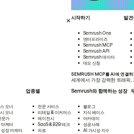
시작하기
발견
Semrush One
엔터프라이즈
Semrush MCP
Semrush API
Semrush 데이터
데모 신청
SEMRUSH MCP를 AI에 연결
세계에서 가장 강력한 트래픽, 
업종별
Semrush와 함께하는 성장
스 오너
전문 서비스
블로그
시 오너
리테일 & 이커머스
지식 베이스
 전문가
에이전시
아카데미
 마케터
SaaS & B2B 테크
성공사례
 성장 마케터
의료
AI 가시성 지수