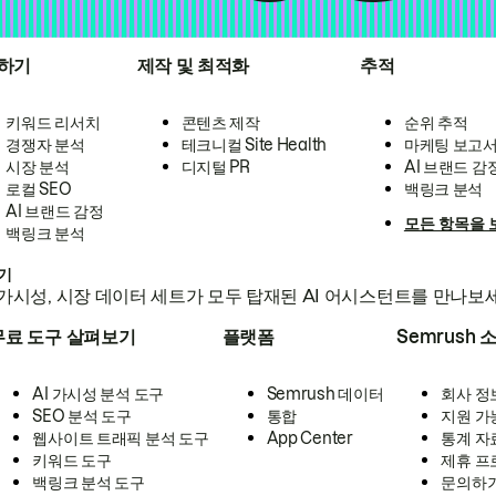
하기
제작 및 최적화
추적
키워드 리서치
콘텐츠 제작
순위 추적
경쟁자 분석
테크니컬 Site Health
마케팅 보고
시장 분석
디지털 PR
AI 브랜드 감
로컬 SEO
백링크 분석
AI 브랜드 감정
모든 항목을 
백링크 분석
하기
가시성, 시장 데이터 세트가 모두 탑재된 AI 어시스턴트를 만나보
무료 도구 살펴보기
플랫폼
Semrush 
AI 가시성 분석 도구
Semrush 데이터
회사 정
SEO 분석 도구
통합
지원 가
웹사이트 트래픽 분석 도구
App Center
통계 자
키워드 도구
제휴 프
백링크 분석 도구
문의하