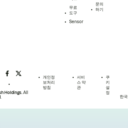
문의
무료
하기
도구
Sensor
개인정
서비
쿠
보처리
스 약
키
방침
관
설
h Holdings.
All
정
한국
.