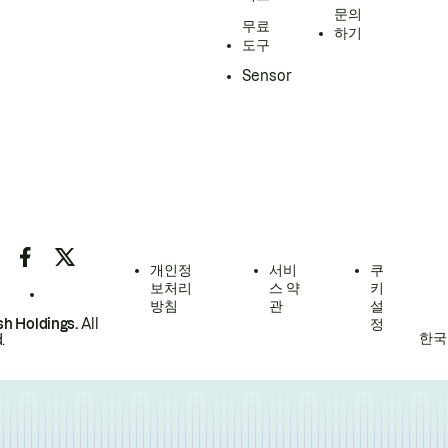
문의
무료
하기
도구
Sensor
개인정
서비
쿠
보처리
스 약
키
방침
관
설
h Holdings.
All
정
한국
.