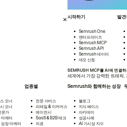
시작하기
발견
Semrush One
엔터프라이즈
Semrush MCP
Semrush API
Semrush 데이터
데모 신청
SEMRUSH MCP를 AI에 연결
세계에서 가장 강력한 트래픽, 
업종별
Semrush와 함께하는 성장
스 오너
전문 서비스
블로그
시 오너
리테일 & 이커머스
지식 베이스
 전문가
에이전시
아카데미
 마케터
SaaS & B2B 테크
성공사례
 성장 마케터
의료
AI 가시성 지수