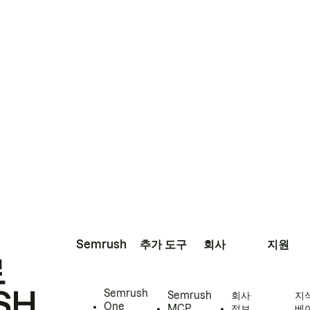
Semrush
추가 도구
회사
지원
로
SH
Semrush
Semrush
회사
지
One
MCP
정보
베