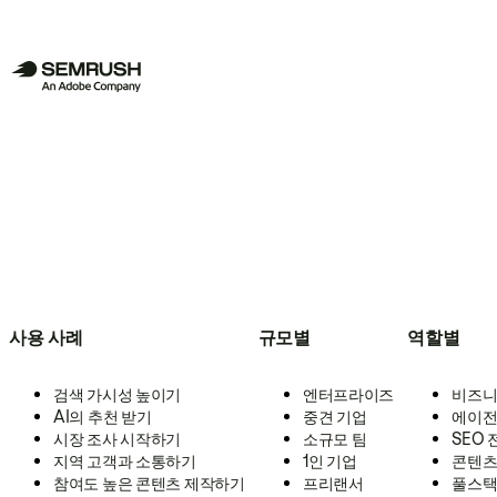
사용 사례
규모별
역할별
검색 가시성 높이기
엔터프라이즈
비즈니
AI의 추천 받기
중견 기업
에이전
시장 조사 시작하기
소규모 팀
SEO
지역 고객과 소통하기
1인 기업
콘텐츠
참여도 높은 콘텐츠 제작하기
프리랜서
풀스택