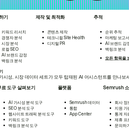
하기
제작 및 최적화
추적
키워드 리서치
콘텐츠 제작
순위 추적
경쟁자 분석
테크니컬 Site Health
마케팅 보고
시장 분석
디지털 PR
AI 브랜드 감
로컬 SEO
백링크 분석
AI 브랜드 감정
모든 항목을 
백링크 분석
하기
가시성, 시장 데이터 세트가 모두 탑재된 AI 어시스턴트를 만나보
무료 도구 살펴보기
플랫폼
Semrush 
AI 가시성 분석 도구
Semrush 데이터
회사 정
SEO 분석 도구
통합
지원 가
웹사이트 트래픽 분석 도구
App Center
통계 자
키워드 도구
제휴 프
백링크 분석 도구
문의하