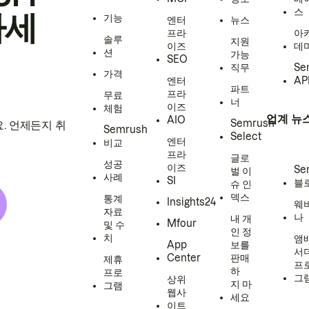
스
하세
기능
엔터
뉴스
프라
아
솔루
지원
이즈
데
션
가능
SEO
직무
Se
가격
엔터
AP
파트
프라
무료
너
이즈
체험
업계 뉴
AIO
Semrush
. 언제든지 취
Semrush
Select
엔터
비교
프라
글로
성공
이즈
Se
벌 이
사례
SI
블
슈 인
덱스
통계
Insights24
웨
자료
나
내 개
Mfour
및 수
인 정
치
앰
App
보를
서
Center
판매
제휴
프
하
프로
그
상위
지 마
그램
웹사
세요
이트