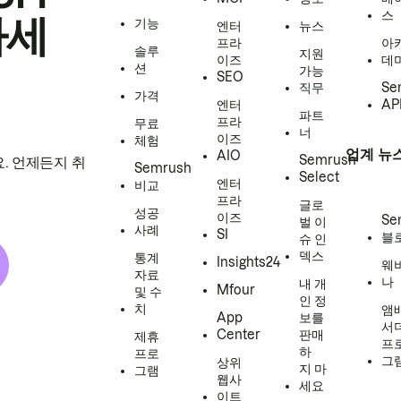
스
하세
기능
엔터
뉴스
프라
아
솔루
지원
이즈
데
션
가능
SEO
직무
Se
가격
엔터
AP
파트
프라
무료
너
이즈
체험
업계 뉴
AIO
Semrush
. 언제든지 취
Semrush
Select
엔터
비교
프라
글로
성공
이즈
Se
벌 이
사례
SI
블
슈 인
덱스
통계
Insights24
웨
자료
나
내 개
Mfour
및 수
인 정
치
앰
App
보를
서
Center
판매
제휴
프
하
프로
그
상위
지 마
그램
웹사
세요
이트