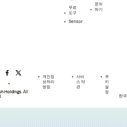
문의
무료
하기
도구
Sensor
개인정
서비
쿠
보처리
스 약
키
방침
관
설
h Holdings.
All
정
한국
.