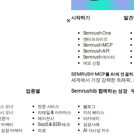
시작하기
발견
Semrush One
엔터프라이즈
Semrush MCP
Semrush API
Semrush 데이터
데모 신청
SEMRUSH MCP를 AI에 연결
세계에서 가장 강력한 트래픽, 
업종별
Semrush와 함께하는 성장
스 오너
전문 서비스
블로그
시 오너
리테일 & 이커머스
지식 베이스
 전문가
에이전시
아카데미
 마케터
SaaS & B2B 테크
성공사례
 성장 마케터
의료
AI 가시성 지수