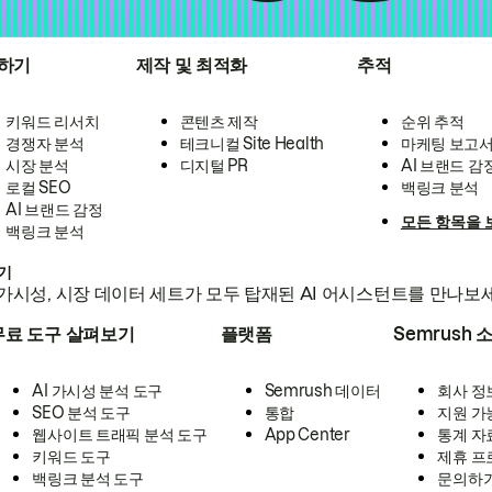
하기
제작 및 최적화
추적
키워드 리서치
콘텐츠 제작
순위 추적
경쟁자 분석
테크니컬 Site Health
마케팅 보고
시장 분석
디지털 PR
AI 브랜드 감
로컬 SEO
백링크 분석
AI 브랜드 감정
모든 항목을 
백링크 분석
하기
가시성, 시장 데이터 세트가 모두 탑재된 AI 어시스턴트를 만나보
무료 도구 살펴보기
플랫폼
Semrush 
AI 가시성 분석 도구
Semrush 데이터
회사 정
SEO 분석 도구
통합
지원 가
웹사이트 트래픽 분석 도구
App Center
통계 자
키워드 도구
제휴 프
백링크 분석 도구
문의하