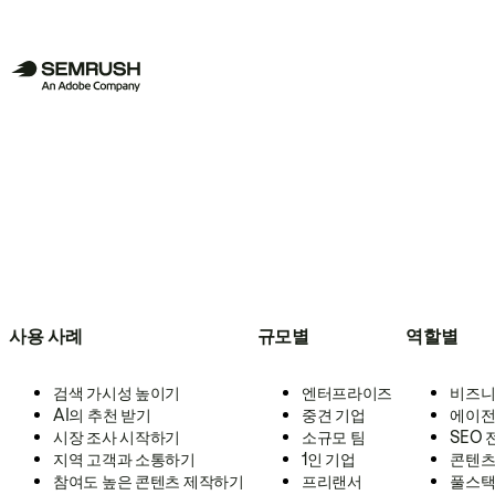
사용 사례
규모별
역할별
검색 가시성 높이기
엔터프라이즈
비즈니
AI의 추천 받기
중견 기업
에이전
시장 조사 시작하기
소규모 팀
SEO
지역 고객과 소통하기
1인 기업
콘텐츠
참여도 높은 콘텐츠 제작하기
프리랜서
풀스택