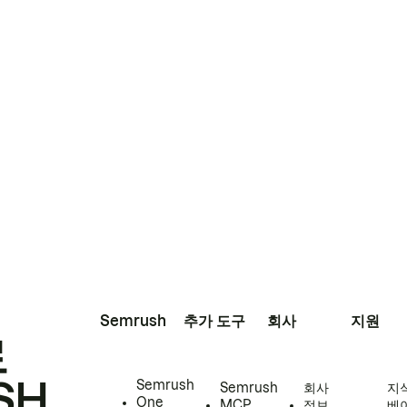
Semrush
추가 도구
회사
지원
로
SH
Semrush
Semrush
회사
지
One
MCP
정보
베