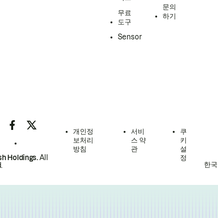
문의
무료
하기
도구
Sensor
개인정
서비
쿠
보처리
스 약
키
방침
관
설
h Holdings.
All
정
한국
.