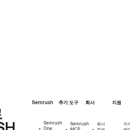
Semrush
추가 도구
회사
지원
로
SH
Semrush
Semrush
회사
지
One
MCP
정보
베