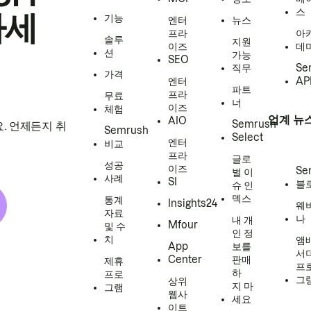
스
하세
기능
엔터
뉴스
프라
아
솔루
지원
이즈
데
션
가능
SEO
직무
Se
가격
엔터
AP
파트
프라
무료
너
이즈
체험
업계 뉴
AIO
Semrush
. 언제든지 취
Semrush
Select
엔터
비교
프라
글로
성공
이즈
Se
벌 이
사례
SI
블
슈 인
덱스
통계
Insights24
웨
자료
나
내 개
Mfour
및 수
인 정
치
앰
App
보를
서
Center
판매
제휴
프
하
프로
그
상위
지 마
그램
웹사
세요
이트