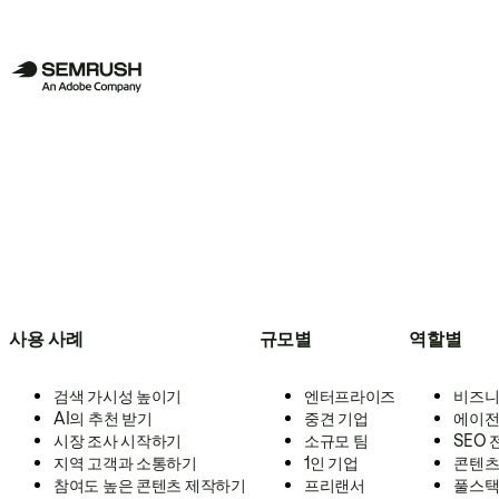
사용 사례
규모별
역할별
검색 가시성 높이기
엔터프라이즈
비즈니
AI의 추천 받기
중견 기업
에이전
시장 조사 시작하기
소규모 팀
SEO
지역 고객과 소통하기
1인 기업
콘텐츠
참여도 높은 콘텐츠 제작하기
프리랜서
풀스택