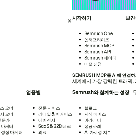
시작하기
발견
Semrush One
엔터프라이즈
Semrush MCP
Semrush API
Semrush 데이터
데모 신청
SEMRUSH MCP를 AI에 연결
세계에서 가장 강력한 트래픽, 
업종별
Semrush와 함께하는 성장
스 오너
전문 서비스
블로그
시 오너
리테일 & 이커머스
지식 베이스
 전문가
에이전시
아카데미
 마케터
SaaS & B2B 테크
성공사례
 성장 마케터
의료
AI 가시성 지수