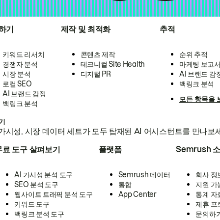
하기
제작 및 최적화
추적
키워드 리서치
콘텐츠 제작
순위 추적
경쟁자 분석
테크니컬 Site Health
마케팅 보고
시장 분석
디지털 PR
AI 브랜드 감
로컬 SEO
백링크 분석
AI 브랜드 감정
모든 항목을 
백링크 분석
하기
가시성, 시장 데이터 세트가 모두 탑재된 AI 어시스턴트를 만나보
무료 도구 살펴보기
플랫폼
Semrush 
AI 가시성 분석 도구
Semrush 데이터
회사 정
SEO 분석 도구
통합
지원 가
웹사이트 트래픽 분석 도구
App Center
통계 자
키워드 도구
제휴 프
백링크 분석 도구
문의하