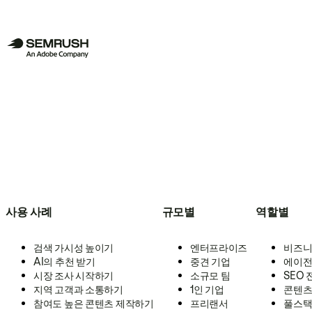
사용 사례
규모별
역할별
검색 가시성 높이기
엔터프라이즈
비즈니
AI의 추천 받기
중견 기업
에이전
시장 조사 시작하기
소규모 팀
SEO
지역 고객과 소통하기
1인 기업
콘텐츠
참여도 높은 콘텐츠 제작하기
프리랜서
풀스택