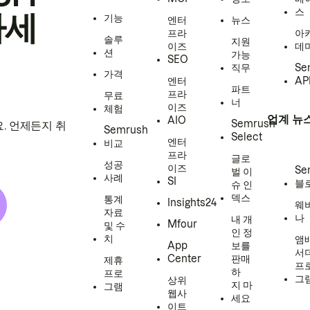
스
하세
기능
엔터
뉴스
프라
아
솔루
지원
이즈
데
션
가능
SEO
직무
Se
가격
엔터
AP
파트
프라
무료
너
이즈
체험
업계 뉴
AIO
Semrush
. 언제든지 취
Semrush
Select
엔터
비교
프라
글로
성공
이즈
Se
벌 이
사례
SI
블
슈 인
덱스
통계
Insights24
웨
자료
나
내 개
Mfour
및 수
인 정
치
앰
App
보를
서
Center
판매
제휴
프
하
프로
그
상위
지 마
그램
웹사
세요
이트