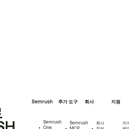
Semrush
추가 도구
회사
지원
로
SH
Semrush
Semrush
회사
지
One
MCP
정보
베