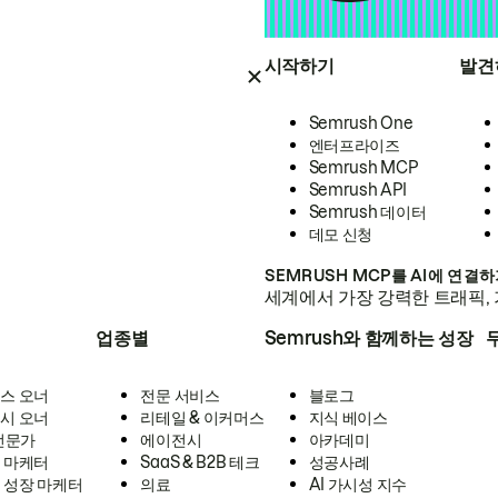
시작하기
발견
Semrush One
엔터프라이즈
Semrush MCP
Semrush API
Semrush 데이터
데모 신청
SEMRUSH MCP를 AI에 연결
세계에서 가장 강력한 트래픽, 
업종별
Semrush와 함께하는 성장
스 오너
전문 서비스
블로그
시 오너
리테일 & 이커머스
지식 베이스
 전문가
에이전시
아카데미
 마케터
SaaS & B2B 테크
성공사례
 성장 마케터
의료
AI 가시성 지수