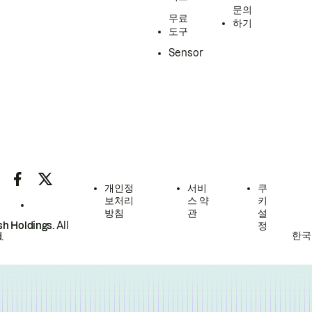
문의
무료
하기
도구
Sensor
개인정
서비
쿠
보처리
스 약
키
방침
관
설
h Holdings.
All
정
한국
.