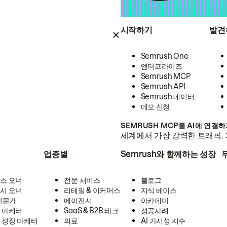
시작하기
발견
Semrush One
엔터프라이즈
Semrush MCP
Semrush API
Semrush 데이터
데모 신청
SEMRUSH MCP를 AI에 연결
세계에서 가장 강력한 트래픽, 
업종별
Semrush와 함께하는 성장
스 오너
전문 서비스
블로그
시 오너
리테일 & 이커머스
지식 베이스
 전문가
에이전시
아카데미
 마케터
SaaS & B2B 테크
성공사례
 성장 마케터
의료
AI 가시성 지수