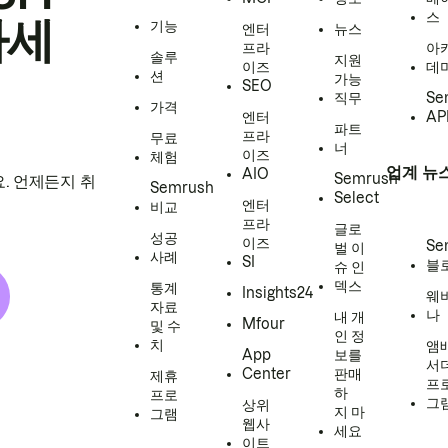
스
하세
기능
엔터
뉴스
프라
아
솔루
지원
이즈
데
션
가능
SEO
직무
Se
가격
엔터
AP
파트
프라
무료
너
이즈
체험
업계 뉴
AIO
Semrush
. 언제든지 취
Semrush
Select
엔터
비교
프라
글로
성공
이즈
Se
벌 이
사례
SI
블
슈 인
덱스
통계
Insights24
웨
자료
나
내 개
Mfour
및 수
인 정
치
앰
App
보를
서
Center
판매
제휴
프
하
프로
그
상위
지 마
그램
웹사
세요
이트