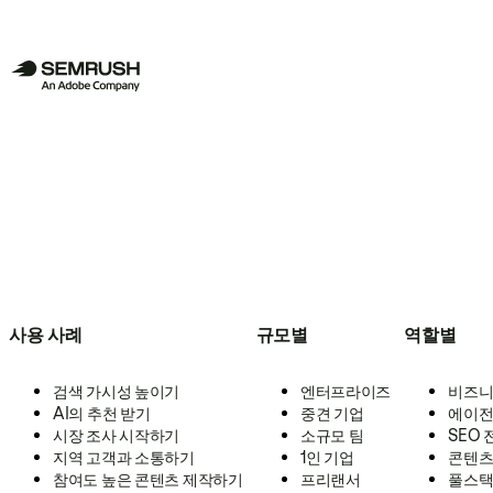
사용 사례
규모별
역할별
검색 가시성 높이기
엔터프라이즈
비즈니
AI의 추천 받기
중견 기업
에이전
시장 조사 시작하기
소규모 팀
SEO
지역 고객과 소통하기
1인 기업
콘텐츠
참여도 높은 콘텐츠 제작하기
프리랜서
풀스택