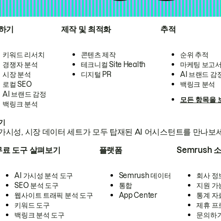
하기
제작 및 최적화
추적
키워드 리서치
콘텐츠 제작
순위 추적
경쟁자 분석
테크니컬 Site Health
마케팅 보고
시장 분석
디지털 PR
AI 브랜드 감
로컬 SEO
백링크 분석
AI 브랜드 감정
모든 항목을 
백링크 분석
하기
가시성, 시장 데이터 세트가 모두 탑재된 AI 어시스턴트를 만나보
무료 도구 살펴보기
플랫폼
Semrush 
AI 가시성 분석 도구
Semrush 데이터
회사 정
SEO 분석 도구
통합
지원 가
웹사이트 트래픽 분석 도구
App Center
통계 자
키워드 도구
제휴 프
백링크 분석 도구
문의하