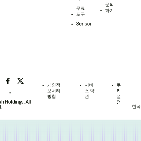
문의
무료
하기
도구
Sensor
개인정
서비
쿠
보처리
스 약
키
방침
관
설
h Holdings.
All
정
한국
.