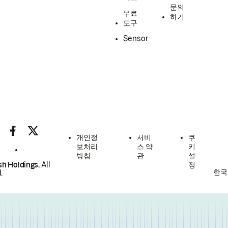
문의
무료
하기
도구
Sensor
개인정
서비
쿠
보처리
스 약
키
방침
관
설
h Holdings.
All
정
한국
.