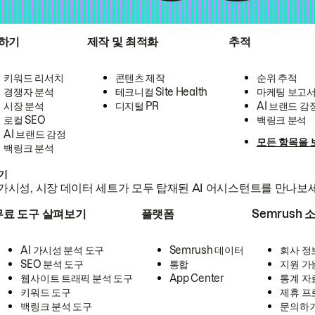
하기
제작 및 최적화
추적
키워드 리서치
콘텐츠 제작
순위 추적
경쟁자 분석
테크니컬 Site Health
마케팅 보고
시장 분석
디지털 PR
AI 브랜드 감
로컬 SEO
백링크 분석
AI 브랜드 감정
모든 항목을 
백링크 분석
하기
가시성, 시장 데이터 세트가 모두 탑재된 AI 어시스턴트를 만나보
무료 도구 살펴보기
플랫폼
Semrush 
AI 가시성 분석 도구
Semrush 데이터
회사 정
SEO 분석 도구
통합
지원 가
웹사이트 트래픽 분석 도구
App Center
통계 자
키워드 도구
제휴 프
백링크 분석 도구
문의하