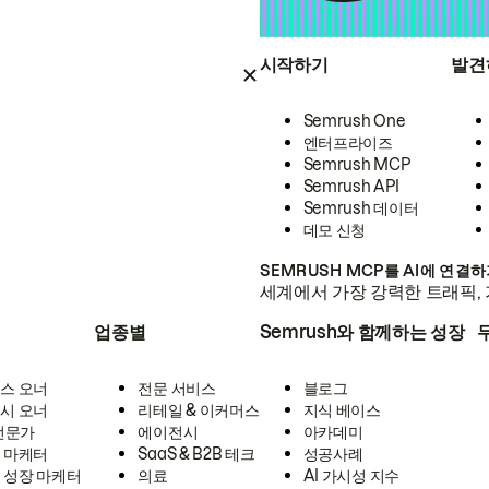
시작하기
발견
Semrush One
엔터프라이즈
Semrush MCP
Semrush API
Semrush 데이터
데모 신청
SEMRUSH MCP를 AI에 연결
세계에서 가장 강력한 트래픽, 
업종별
Semrush와 함께하는 성장
스 오너
전문 서비스
블로그
시 오너
리테일 & 이커머스
지식 베이스
 전문가
에이전시
아카데미
 마케터
SaaS & B2B 테크
성공사례
 성장 마케터
의료
AI 가시성 지수