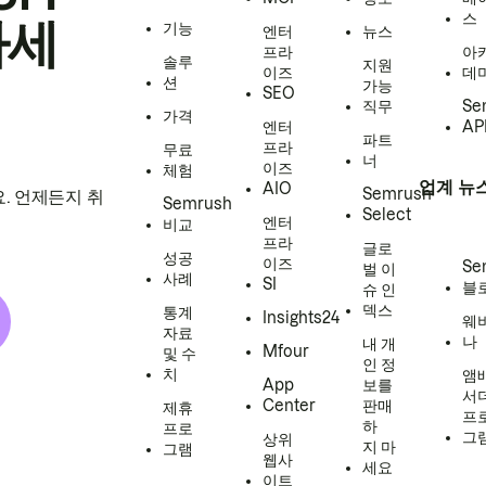
스
하세
기능
엔터
뉴스
프라
아
솔루
지원
이즈
데
션
가능
SEO
직무
Se
가격
엔터
AP
파트
프라
무료
너
이즈
체험
업계 뉴
AIO
Semrush
. 언제든지 취
Semrush
Select
엔터
비교
프라
글로
성공
이즈
Se
벌 이
사례
SI
블
슈 인
덱스
통계
Insights24
웨
자료
나
내 개
Mfour
및 수
인 정
치
앰
App
보를
서
Center
판매
제휴
프
하
프로
그
상위
지 마
그램
웹사
세요
이트