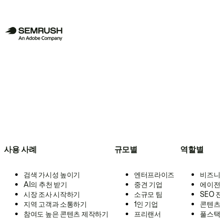
사용 사례
규모별
역할별
검색 가시성 높이기
엔터프라이즈
비즈니
AI의 추천 받기
중견 기업
에이전
시장 조사 시작하기
소규모 팀
SEO
지역 고객과 소통하기
1인 기업
콘텐츠
참여도 높은 콘텐츠 제작하기
프리랜서
풀스택