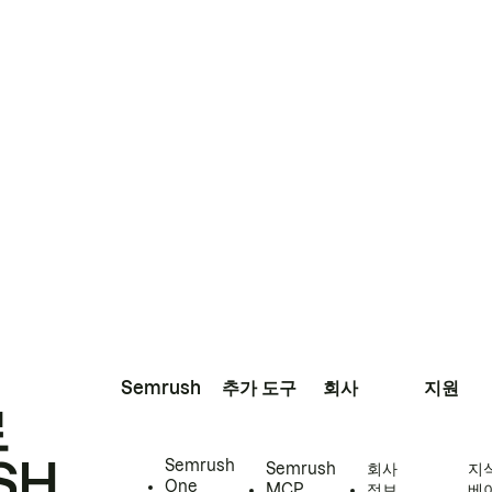
Semrush
추가 도구
회사
지원
로
SH
Semrush
Semrush
회사
지
One
MCP
정보
베