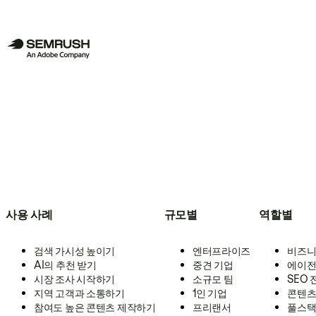
사용 사례
규모별
역할별
검색 가시성 높이기
엔터프라이즈
비즈니
AI의 추천 받기
중견 기업
에이전
시장 조사 시작하기
소규모 팀
SEO
지역 고객과 소통하기
1인 기업
콘텐츠
참여도 높은 콘텐츠 제작하기
프리랜서
풀스택