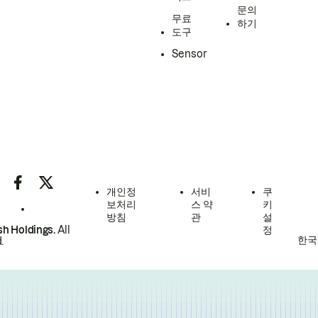
문의
무료
하기
도구
Sensor
개인정
서비
쿠
보처리
스 약
키
방침
관
설
h Holdings.
All
정
한국
.