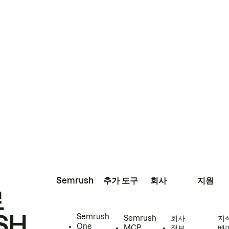
Semrush
추가 도구
회사
지원
로
SH
Semrush
Semrush
회사
지
One
MCP
정보
베