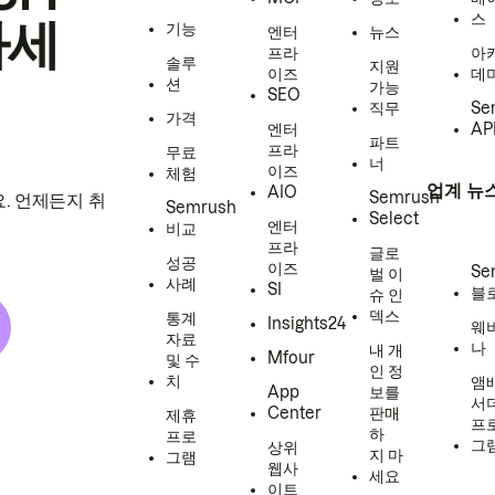
스
하세
기능
엔터
뉴스
프라
아
솔루
지원
이즈
데
션
가능
SEO
직무
Se
가격
엔터
AP
파트
프라
무료
너
이즈
체험
업계 뉴
AIO
Semrush
. 언제든지 취
Semrush
Select
엔터
비교
프라
글로
성공
이즈
Se
벌 이
사례
SI
블
슈 인
덱스
통계
Insights24
웨
자료
나
내 개
Mfour
및 수
인 정
치
앰
App
보를
서
Center
판매
제휴
프
하
프로
그
상위
지 마
그램
웹사
세요
이트