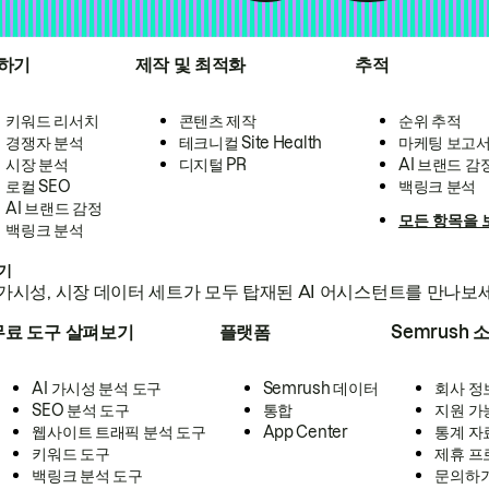
하기
제작 및 최적화
추적
키워드 리서치
콘텐츠 제작
순위 추적
경쟁자 분석
테크니컬 Site Health
마케팅 보고
시장 분석
디지털 PR
AI 브랜드 감
로컬 SEO
백링크 분석
AI 브랜드 감정
모든 항목을 
백링크 분석
하기
가시성, 시장 데이터 세트가 모두 탑재된 AI 어시스턴트를 만나보
무료 도구 살펴보기
플랫폼
Semrush 
AI 가시성 분석 도구
Semrush 데이터
회사 정
SEO 분석 도구
통합
지원 가
웹사이트 트래픽 분석 도구
App Center
통계 자
키워드 도구
제휴 프
백링크 분석 도구
문의하