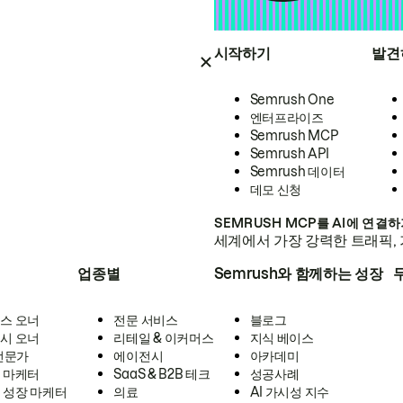
시작하기
발견
Semrush One
엔터프라이즈
Semrush MCP
Semrush API
Semrush 데이터
데모 신청
SEMRUSH MCP를 AI에 연결
세계에서 가장 강력한 트래픽, 
업종별
Semrush와 함께하는 성장
스 오너
전문 서비스
블로그
시 오너
리테일 & 이커머스
지식 베이스
 전문가
에이전시
아카데미
 마케터
SaaS & B2B 테크
성공사례
 성장 마케터
의료
AI 가시성 지수