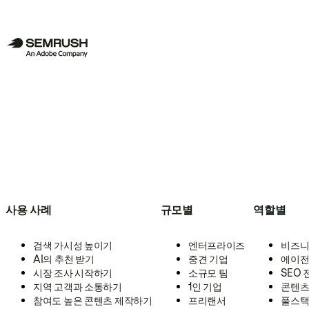
사용 사례
규모별
역할별
검색 가시성 높이기
엔터프라이즈
비즈니
AI의 추천 받기
중견 기업
에이전
시장 조사 시작하기
소규모 팀
SEO
지역 고객과 소통하기
1인 기업
콘텐츠
참여도 높은 콘텐츠 제작하기
프리랜서
풀스택