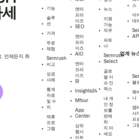
스
하세
기능
엔터
뉴스
프라
아
솔루
지원
이즈
데
션
가능
SEO
직무
Se
가격
엔터
AP
파트
프라
무료
너
이즈
체험
업계 뉴
AIO
Semrush
. 언제든지 취
Semrush
Select
엔터
비교
프라
글로
성공
이즈
Se
벌 이
사례
SI
블
슈 인
덱스
통계
Insights24
웨
자료
나
내 개
Mfour
및 수
인 정
치
앰
App
보를
서
Center
판매
제휴
프
하
프로
그
상위
지 마
그램
웹사
세요
이트