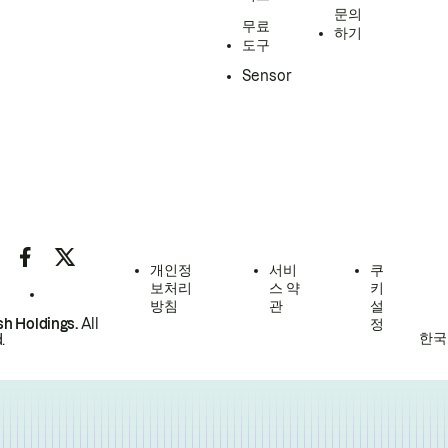
문의
무료
하기
도구
Sensor
개인정
서비
쿠
보처리
스 약
키
방침
관
설
h Holdings.
All
정
한국
.