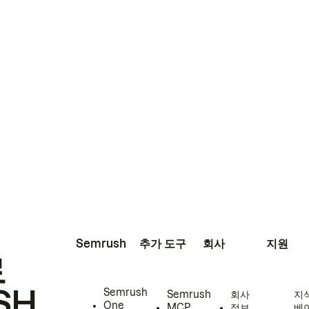
Semrush
추가 도구
회사
지원
로
SH
Semrush
Semrush
회사
지
One
MCP
정보
베