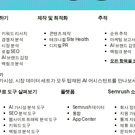
하기
제작 및 최적화
추적
키워드 리서치
콘텐츠 제작
순위 추적
경쟁자 분석
테크니컬 Site Health
마케팅 보고
시장 분석
디지털 PR
AI 브랜드 감
로컬 SEO
백링크 분석
AI 브랜드 감정
모든 항목을 
백링크 분석
하기
가시성, 시장 데이터 세트가 모두 탑재된 AI 어시스턴트를 만나보
무료 도구 살펴보기
플랫폼
Semrush 
AI 가시성 분석 도구
Semrush 데이터
회사 정
SEO 분석 도구
통합
지원 가
웹사이트 트래픽 분석 도구
App Center
통계 자
키워드 도구
제휴 프
백링크 분석 도구
문의하