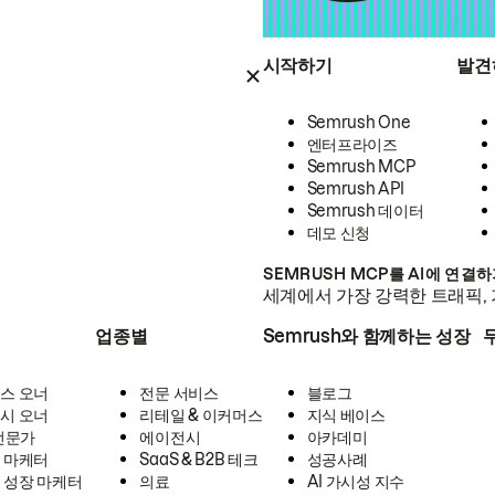
시작하기
발견
Semrush One
엔터프라이즈
Semrush MCP
Semrush API
Semrush 데이터
데모 신청
SEMRUSH MCP를 AI에 연결
세계에서 가장 강력한 트래픽, 
업종별
Semrush와 함께하는 성장
스 오너
전문 서비스
블로그
시 오너
리테일 & 이커머스
지식 베이스
 전문가
에이전시
아카데미
 마케터
SaaS & B2B 테크
성공사례
 성장 마케터
의료
AI 가시성 지수