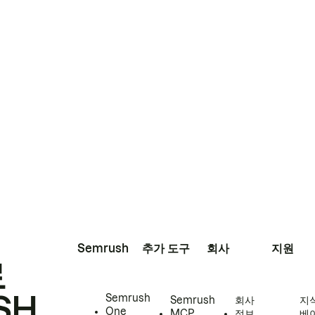
Semrush
추가 도구
회사
지원
로
SH
Semrush
Semrush
회사
지
One
MCP
정보
베