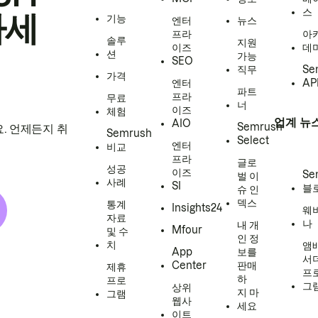
스
하세
기능
엔터
뉴스
프라
아
솔루
지원
이즈
데
션
가능
SEO
직무
Se
가격
엔터
AP
파트
프라
무료
너
이즈
체험
업계 뉴
AIO
Semrush
. 언제든지 취
Semrush
Select
엔터
비교
프라
글로
성공
이즈
Se
벌 이
사례
SI
블
슈 인
덱스
통계
Insights24
웨
자료
나
내 개
Mfour
및 수
인 정
치
앰
App
보를
서
Center
판매
제휴
프
하
프로
그
상위
지 마
그램
웹사
세요
이트