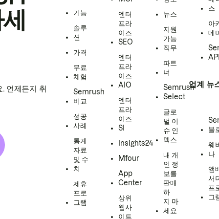
스
하세
기능
엔터
뉴스
프라
아
솔루
지원
이즈
데
션
가능
SEO
직무
Se
가격
엔터
AP
파트
프라
무료
너
이즈
체험
업계 뉴
AIO
Semrush
. 언제든지 취
Semrush
Select
엔터
비교
프라
글로
성공
이즈
Se
벌 이
사례
SI
블
슈 인
덱스
통계
Insights24
웨
자료
나
내 개
Mfour
및 수
인 정
치
앰
App
보를
서
Center
판매
제휴
프
하
프로
그
상위
지 마
그램
웹사
세요
이트