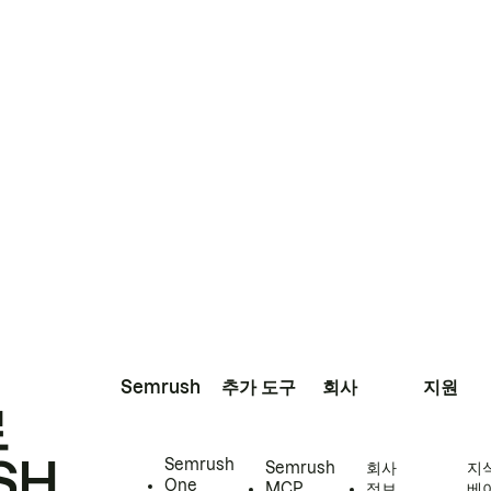
Semrush
추가 도구
회사
지원
로
SH
Semrush
Semrush
회사
지
One
MCP
정보
베