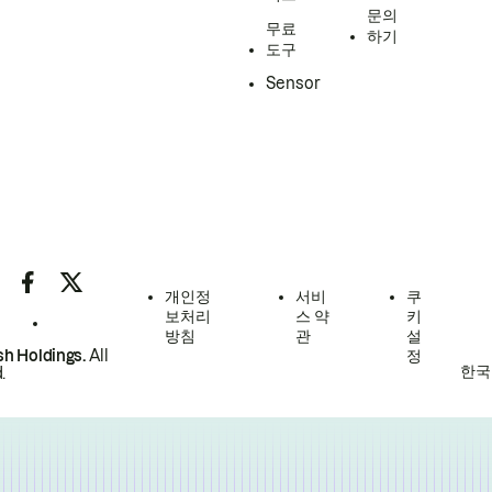
문의
무료
하기
도구
Sensor
개인정
서비
쿠
보처리
스 약
키
방침
관
설
h Holdings.
All
정
한국
.