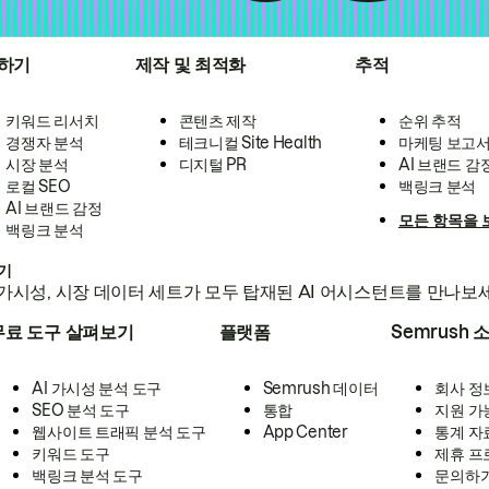
하기
제작 및 최적화
추적
키워드 리서치
콘텐츠 제작
순위 추적
경쟁자 분석
테크니컬 Site Health
마케팅 보고
시장 분석
디지털 PR
AI 브랜드 감
로컬 SEO
백링크 분석
AI 브랜드 감정
모든 항목을 
백링크 분석
하기
가시성, 시장 데이터 세트가 모두 탑재된 AI 어시스턴트를 만나보
무료 도구 살펴보기
플랫폼
Semrush 
AI 가시성 분석 도구
Semrush 데이터
회사 정
SEO 분석 도구
통합
지원 가
웹사이트 트래픽 분석 도구
App Center
통계 자
키워드 도구
제휴 프
백링크 분석 도구
문의하