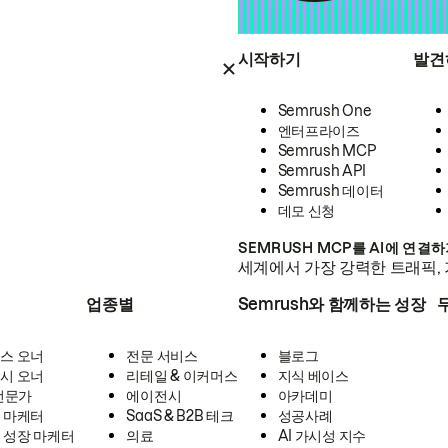
시작하기
발견
Semrush One
엔터프라이즈
Semrush MCP
Semrush API
Semrush 데이터
데모 신청
SEMRUSH MCP를 AI에 연결
세계에서 가장 강력한 트래픽, 
업종별
Semrush와 함께하는 성장
스 오너
전문 서비스
블로그
시 오너
리테일 & 이커머스
지식 베이스
 전문가
에이전시
아카데미
 마케터
SaaS & B2B 테크
성공사례
 성장 마케터
의료
AI 가시성 지수