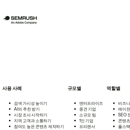
사용 사례
규모별
역할별
검색 가시성 높이기
엔터프라이즈
비즈니
AI의 추천 받기
중견 기업
에이전
시장 조사 시작하기
소규모 팀
SEO
지역 고객과 소통하기
1인 기업
콘텐츠
참여도 높은 콘텐츠 제작하기
프리랜서
풀스택