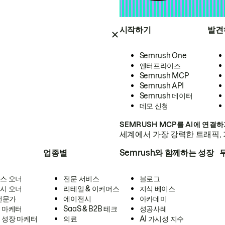
시작하기
발견
Semrush One
엔터프라이즈
Semrush MCP
Semrush API
Semrush 데이터
데모 신청
SEMRUSH MCP를 AI에 연결
세계에서 가장 강력한 트래픽, 
업종별
Semrush와 함께하는 성장
스 오너
전문 서비스
블로그
시 오너
리테일 & 이커머스
지식 베이스
 전문가
에이전시
아카데미
 마케터
SaaS & B2B 테크
성공사례
 성장 마케터
의료
AI 가시성 지수