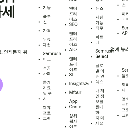
스
하세
기능
엔터
뉴스
프라
아
솔루
지원
이즈
데
션
가능
SEO
직무
Se
가격
엔터
AP
파트
프라
무료
너
이즈
체험
업계 뉴
AIO
Semrush
. 언제든지 취
Semrush
Select
엔터
비교
프라
글로
성공
이즈
Se
벌 이
사례
SI
블
슈 인
덱스
통계
Insights24
웨
자료
나
내 개
Mfour
및 수
인 정
치
앰
App
보를
서
Center
판매
제휴
프
하
프로
그
상위
지 마
그램
웹사
세요
이트