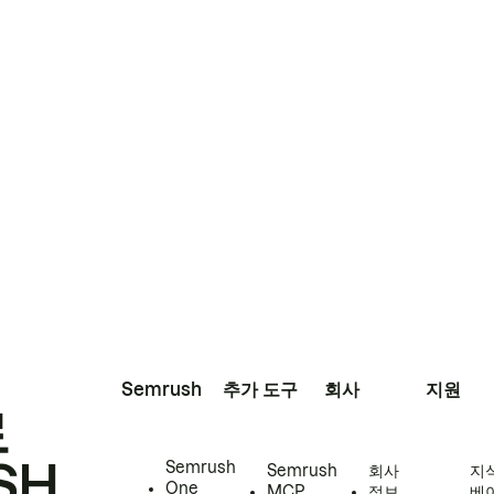
Semrush
추가 도구
회사
지원
로
SH
Semrush
Semrush
회사
지
One
MCP
정보
베