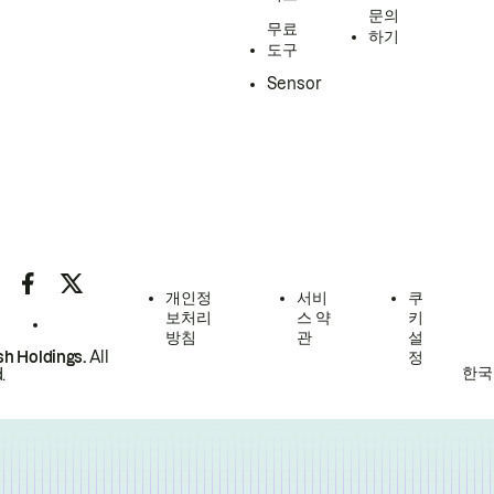
문의
무료
하기
도구
Sensor
개인정
서비
쿠
보처리
스 약
키
방침
관
설
h Holdings.
All
정
한국
.