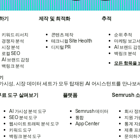
하기
제작 및 최적화
추적
키워드 리서치
콘텐츠 제작
순위 추적
경쟁자 분석
테크니컬 Site Health
마케팅 보고
시장 분석
디지털 PR
AI 브랜드 감
로컬 SEO
백링크 분석
AI 브랜드 감정
모든 항목을 
백링크 분석
하기
가시성, 시장 데이터 세트가 모두 탑재된 AI 어시스턴트를 만나보
무료 도구 살펴보기
플랫폼
Semrush 
AI 가시성 분석 도구
Semrush 데이터
회사 정
SEO 분석 도구
통합
지원 가
웹사이트 트래픽 분석 도구
App Center
통계 자
키워드 도구
제휴 프
백링크 분석 도구
문의하