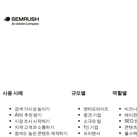
사용 사례
규모별
역할별
검색 가시성 높이기
엔터프라이즈
비즈니
AI의 추천 받기
중견 기업
에이전
시장 조사 시작하기
소규모 팀
SEO
지역 고객과 소통하기
1인 기업
콘텐츠
참여도 높은 콘텐츠 제작하기
프리랜서
풀스택