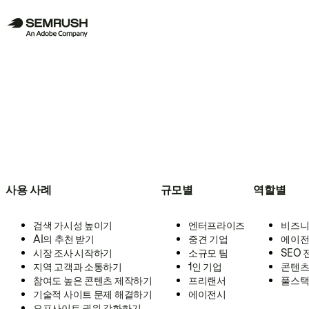
사용 사례
규모별
역할별
검색 가시성 높이기
엔터프라이즈
비즈니
AI의 추천 받기
중견 기업
에이전
시장 조사 시작하기
소규모 팀
SEO
지역 고객과 소통하기
1인 기업
콘텐츠
참여도 높은 콘텐츠 제작하기
프리랜서
풀스택
기술적 사이트 문제 해결하기
에이전시
오프사이트 권위 강화하기