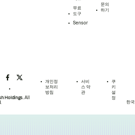
문의
무료
하기
도구
Sensor
개인정
서비
쿠
보처리
스 약
키
방침
관
설
h Holdings.
All
정
한국
.