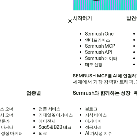
시작하기
발견
Semrush One
엔터프라이즈
Semrush MCP
Semrush API
Semrush 데이터
데모 신청
SEMRUSH MCP를 AI에 연결
세계에서 가장 강력한 트래픽, 
업종별
Semrush와 함께하는 성장
스 오너
전문 서비스
블로그
시 오너
리테일 & 이커머스
지식 베이스
 전문가
에이전시
아카데미
 마케터
SaaS & B2B 테크
성공사례
 성장 마케터
의료
AI 가시성 지수