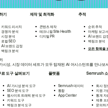
하기
제작 및 최적화
추적
키워드 리서치
콘텐츠 제작
순위 추적
경쟁자 분석
테크니컬 Site Health
마케팅 보고
시장 분석
디지털 PR
AI 브랜드 감
로컬 SEO
백링크 분석
AI 브랜드 감정
모든 항목을 
백링크 분석
하기
가시성, 시장 데이터 세트가 모두 탑재된 AI 어시스턴트를 만나보
무료 도구 살펴보기
플랫폼
Semrush 
AI 가시성 분석 도구
Semrush 데이터
회사 정
SEO 분석 도구
통합
지원 가
웹사이트 트래픽 분석 도구
App Center
통계 자
키워드 도구
제휴 프
백링크 분석 도구
문의하