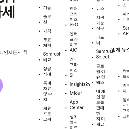
스
하세
기능
엔터
뉴스
프라
아
솔루
지원
이즈
데
션
가능
SEO
직무
Se
가격
엔터
AP
파트
프라
무료
너
이즈
체험
업계 뉴
AIO
Semrush
. 언제든지 취
Semrush
Select
엔터
비교
프라
글로
성공
이즈
Se
벌 이
사례
SI
블
슈 인
덱스
통계
Insights24
웨
자료
나
내 개
Mfour
및 수
인 정
치
앰
App
보를
서
Center
판매
제휴
프
하
프로
그
상위
지 마
그램
웹사
세요
이트