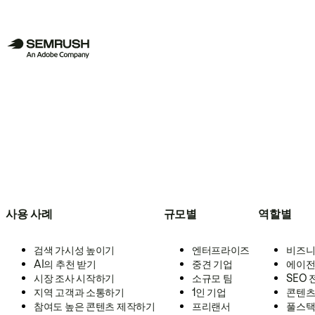
사용 사례
규모별
역할별
검색 가시성 높이기
엔터프라이즈
비즈니
AI의 추천 받기
중견 기업
에이전
시장 조사 시작하기
소규모 팀
SEO
지역 고객과 소통하기
1인 기업
콘텐츠
참여도 높은 콘텐츠 제작하기
프리랜서
풀스택