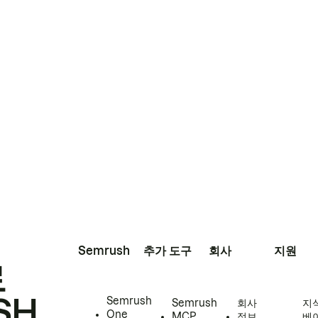
Semrush
추가 도구
회사
지원
로
SH
Semrush
Semrush
회사
지
One
MCP
정보
베