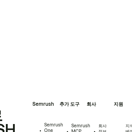
Semrush
추가 도구
회사
지원
로
SH
Semrush
Semrush
회사
지
One
MCP
정보
베