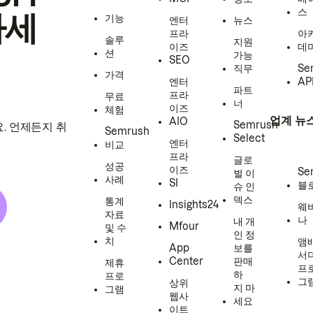
스
하세
기능
엔터
뉴스
프라
아
솔루
지원
이즈
데
션
가능
SEO
직무
Se
가격
엔터
AP
파트
프라
무료
너
이즈
체험
업계 뉴
AIO
Semrush
. 언제든지 취
Semrush
Select
엔터
비교
프라
글로
성공
이즈
Se
벌 이
사례
SI
블
슈 인
덱스
통계
Insights24
웨
자료
나
내 개
Mfour
및 수
인 정
치
앰
App
보를
서
Center
판매
제휴
프
하
프로
그
상위
지 마
그램
웹사
세요
이트