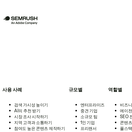
사용 사례
규모별
역할별
검색 가시성 높이기
엔터프라이즈
비즈니
AI의 추천 받기
중견 기업
에이전
시장 조사 시작하기
소규모 팀
SEO
지역 고객과 소통하기
1인 기업
콘텐츠
참여도 높은 콘텐츠 제작하기
프리랜서
풀스택