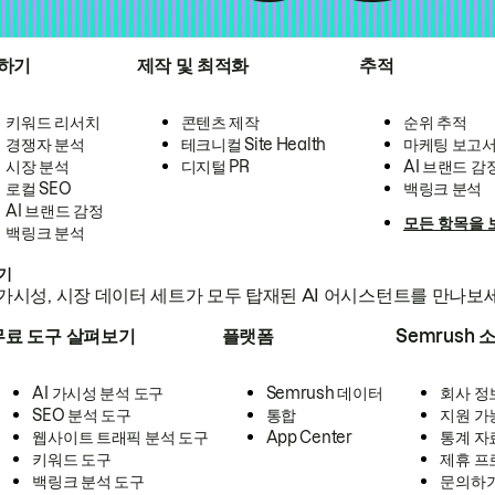
하기
제작 및 최적화
추적
키워드 리서치
콘텐츠 제작
순위 추적
경쟁자 분석
테크니컬 Site Health
마케팅 보고
시장 분석
디지털 PR
AI 브랜드 감
로컬 SEO
백링크 분석
AI 브랜드 감정
모든 항목을 
백링크 분석
하기
가시성, 시장 데이터 세트가 모두 탑재된 AI 어시스턴트를 만나보
무료 도구 살펴보기
플랫폼
Semrush 
AI 가시성 분석 도구
Semrush 데이터
회사 정
SEO 분석 도구
통합
지원 가
웹사이트 트래픽 분석 도구
App Center
통계 자
키워드 도구
제휴 프
백링크 분석 도구
문의하