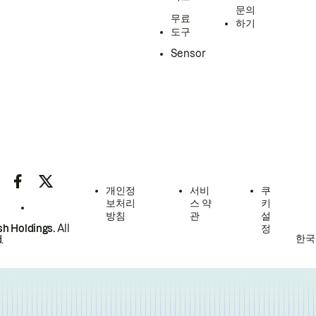
문의
무료
하기
도구
Sensor
개인정
서비
쿠
보처리
스 약
키
방침
관
설
h Holdings.
All
정
한국
.