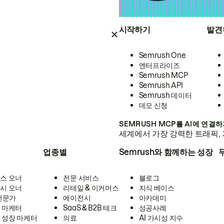
시작하기
발견
Semrush One
엔터프라이즈
Semrush MCP
Semrush API
Semrush 데이터
데모 신청
SEMRUSH MCP를 AI에 연결
세계에서 가장 강력한 트래픽, 
업종별
Semrush와 함께하는 성장
스 오너
전문 서비스
블로그
시 오너
리테일 & 이커머스
지식 베이스
 전문가
에이전시
아카데미
 마케터
SaaS & B2B 테크
성공사례
 성장 마케터
의료
AI 가시성 지수