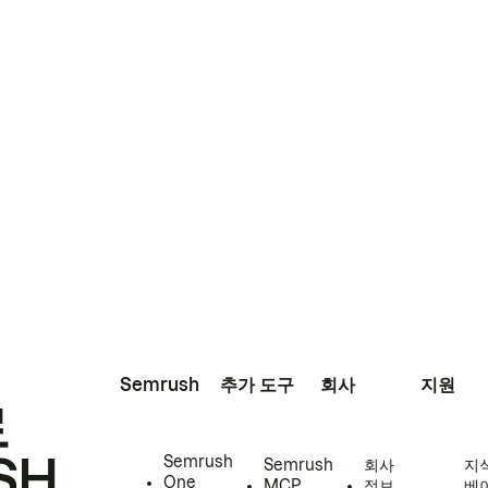
Semrush
추가 도구
회사
지원
로
SH
Semrush
Semrush
회사
지
One
MCP
정보
베