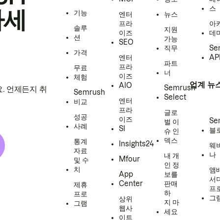
스
하세
기능
엔터
뉴스
프라
아
솔루
지원
이즈
데
션
가능
SEO
직무
Se
가격
엔터
AP
파트
프라
무료
너
이즈
체험
업계 뉴
AIO
Semrush
. 언제든지 취
Semrush
Select
엔터
비교
프라
글로
성공
이즈
Se
벌 이
사례
SI
블
슈 인
덱스
통계
Insights24
웨
자료
나
내 개
Mfour
및 수
인 정
치
앰
App
보를
서
Center
판매
제휴
프
하
프로
그
상위
지 마
그램
웹사
세요
이트