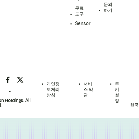
문의
무료
하기
도구
Sensor
개인정
서비
쿠
보처리
스 약
키
방침
관
설
h Holdings.
All
정
한국
.