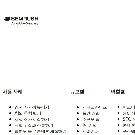
사용 사례
규모별
역할별
검색 가시성 높이기
엔터프라이즈
비즈니
AI의 추천 받기
중견 기업
에이전
시장 조사 시작하기
소규모 팀
SEO
지역 고객과 소통하기
1인 기업
콘텐츠
참여도 높은 콘텐츠 제작하기
프리랜서
풀스택