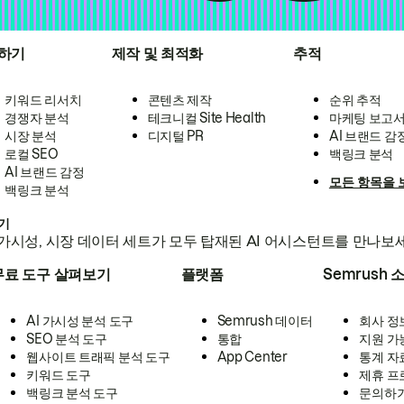
하기
제작 및 최적화
추적
키워드 리서치
콘텐츠 제작
순위 추적
경쟁자 분석
테크니컬 Site Health
마케팅 보고
시장 분석
디지털 PR
AI 브랜드 감
로컬 SEO
백링크 분석
AI 브랜드 감정
모든 항목을 
백링크 분석
하기
가시성, 시장 데이터 세트가 모두 탑재된 AI 어시스턴트를 만나보
무료 도구 살펴보기
플랫폼
Semrush 
AI 가시성 분석 도구
Semrush 데이터
회사 정
SEO 분석 도구
통합
지원 가
웹사이트 트래픽 분석 도구
App Center
통계 자
키워드 도구
제휴 프
백링크 분석 도구
문의하