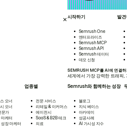
시작하기
발견
Semrush One
엔터프라이즈
Semrush MCP
Semrush API
Semrush 데이터
데모 신청
SEMRUSH MCP를 AI에 연결
세계에서 가장 강력한 트래픽, 
업종별
Semrush와 함께하는 성장
스 오너
전문 서비스
블로그
시 오너
리테일 & 이커머스
지식 베이스
 전문가
에이전시
아카데미
 마케터
SaaS & B2B 테크
성공사례
 성장 마케터
의료
AI 가시성 지수