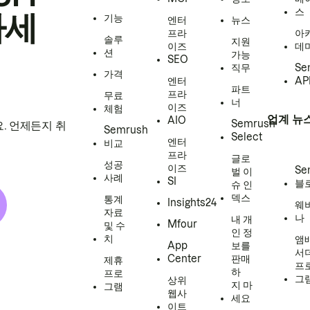
스
하세
기능
엔터
뉴스
프라
아
솔루
지원
이즈
데
션
가능
SEO
직무
Se
가격
엔터
AP
파트
프라
무료
너
이즈
체험
업계 뉴
AIO
Semrush
. 언제든지 취
Semrush
Select
엔터
비교
프라
글로
성공
이즈
Se
벌 이
사례
SI
블
슈 인
덱스
통계
Insights24
웨
자료
나
내 개
Mfour
및 수
인 정
치
앰
App
보를
서
Center
판매
제휴
프
하
프로
그
상위
지 마
그램
웹사
세요
이트