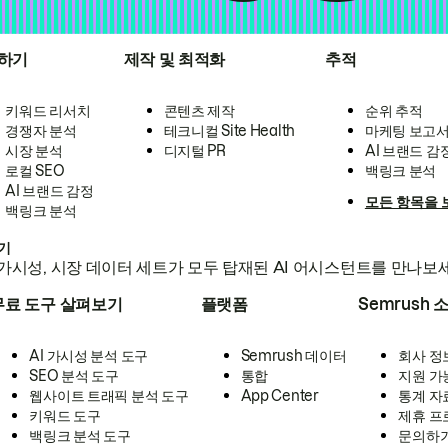
하기
제작 및 최적화
추적
키워드 리서치
콘텐츠 제작
순위 추적
경쟁자 분석
테크니컬 Site Health
마케팅 보고
시장 분석
디지털 PR
AI 브랜드 감
로컬 SEO
백링크 분석
AI 브랜드 감정
모든 항목을 
백링크 분석
하기
가시성, 시장 데이터 세트가 모두 탑재된 AI 어시스턴트를 만나보
무료 도구 살펴보기
플랫폼
Semrush 
AI 가시성 분석 도구
Semrush 데이터
회사 정
SEO 분석 도구
통합
지원 가
웹사이트 트래픽 분석 도구
App Center
통계 자
키워드 도구
제휴 프
백링크 분석 도구
문의하