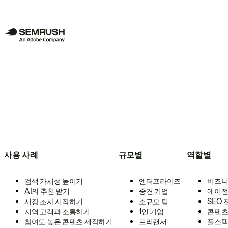
사용 사례
규모별
역할별
검색 가시성 높이기
엔터프라이즈
비즈니
AI의 추천 받기
중견 기업
에이전
시장 조사 시작하기
소규모 팀
SEO
지역 고객과 소통하기
1인 기업
콘텐츠
참여도 높은 콘텐츠 제작하기
프리랜서
풀스택