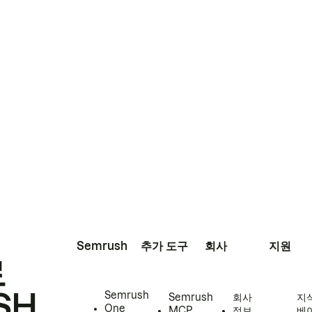
Semrush
추가 도구
회사
지원
로
SH
Semrush
Semrush
회사
지
One
MCP
정보
베