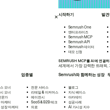
시작하기
발견
Semrush One
엔터프라이즈
Semrush MCP
Semrush API
Semrush 데이터
데모 신청
SEMRUSH MCP를 AI에 연결
세계에서 가장 강력한 트래픽, 
업종별
Semrush와 함께하는 성장
스 오너
전문 서비스
블로그
시 오너
리테일 & 이커머스
지식 베이스
 전문가
에이전시
아카데미
 마케터
SaaS & B2B 테크
성공사례
 성장 마케터
의료
AI 가시성 지수