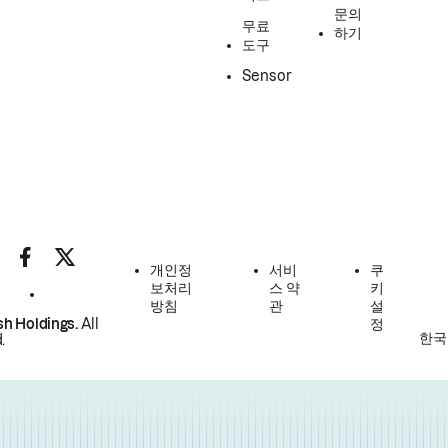
문의
무료
하기
도구
Sensor
개인정
서비
쿠
보처리
스 약
키
방침
관
설
h Holdings.
All
정
한국
.