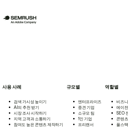
사용 사례
규모별
역할별
검색 가시성 높이기
엔터프라이즈
비즈니
AI의 추천 받기
중견 기업
에이전
시장 조사 시작하기
소규모 팀
SEO
지역 고객과 소통하기
1인 기업
콘텐츠
참여도 높은 콘텐츠 제작하기
프리랜서
풀스택