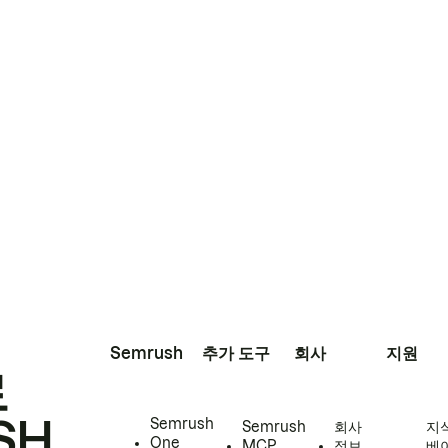
Semrush
추가 도구
회사
지원
로
SH
Semrush
Semrush
회사
지
One
MCP
정보
베