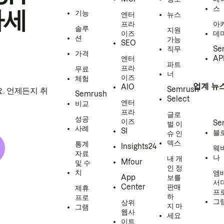
스
하세
기능
엔터
뉴스
프라
아
솔루
지원
이즈
데
션
가능
SEO
직무
Se
가격
엔터
AP
파트
프라
무료
너
이즈
체험
업계 뉴
AIO
Semrush
. 언제든지 취
Semrush
Select
엔터
비교
프라
글로
성공
이즈
Se
벌 이
사례
SI
블
슈 인
덱스
통계
Insights24
웨
자료
나
내 개
Mfour
및 수
인 정
치
앰
App
보를
서
Center
판매
제휴
프
하
프로
그
상위
지 마
그램
웹사
세요
이트