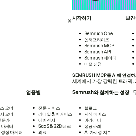
시작하기
발견
Semrush One
엔터프라이즈
Semrush MCP
Semrush API
Semrush 데이터
데모 신청
SEMRUSH MCP를 AI에 연결
세계에서 가장 강력한 트래픽, 
업종별
Semrush와 함께하는 성장
스 오너
전문 서비스
블로그
시 오너
리테일 & 이커머스
지식 베이스
 전문가
에이전시
아카데미
 마케터
SaaS & B2B 테크
성공사례
 성장 마케터
의료
AI 가시성 지수