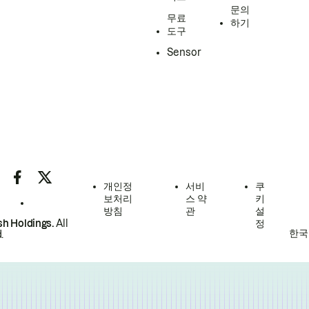
문의
무료
하기
도구
Sensor
개인정
서비
쿠
보처리
스 약
키
방침
관
설
h Holdings.
All
정
한국
.