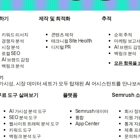
하기
제작 및 최적화
추적
키워드 리서치
콘텐츠 제작
순위 추적
경쟁자 분석
테크니컬 Site Health
마케팅 보고
시장 분석
디지털 PR
AI 브랜드 감
로컬 SEO
백링크 분석
AI 브랜드 감정
모든 항목을 
백링크 분석
하기
가시성, 시장 데이터 세트가 모두 탑재된 AI 어시스턴트를 만나보
무료 도구 살펴보기
플랫폼
Semrush 
AI 가시성 분석 도구
Semrush 데이터
회사 정
SEO 분석 도구
통합
지원 가
웹사이트 트래픽 분석 도구
App Center
통계 자
키워드 도구
제휴 프
백링크 분석 도구
문의하