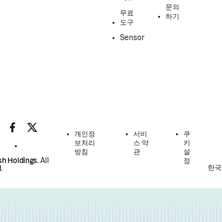
문의
무료
하기
도구
Sensor
개인정
서비
쿠
보처리
스 약
키
방침
관
설
h Holdings.
All
정
한국
.