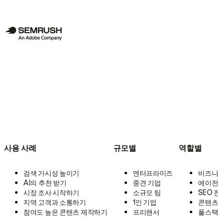
사용 사례
규모별
역할별
검색 가시성 높이기
엔터프라이즈
비즈니
AI의 추천 받기
중견 기업
에이전
시장 조사 시작하기
소규모 팀
SEO
지역 고객과 소통하기
1인 기업
콘텐츠
참여도 높은 콘텐츠 제작하기
프리랜서
풀스택