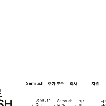
Semrush
추가 도구
회사
지원
로
SH
Semrush
Semrush
회사
지
One
MCP
정보
베