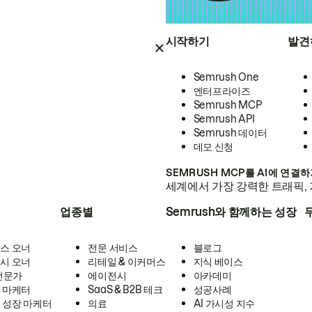
시작하기
발견
Semrush One
엔터프라이즈
Semrush MCP
Semrush API
Semrush 데이터
데모 신청
SEMRUSH MCP를 AI에 연결
세계에서 가장 강력한 트래픽, 
업종별
Semrush와 함께하는 성장
스 오너
전문 서비스
블로그
시 오너
리테일 & 이커머스
지식 베이스
 전문가
에이전시
아카데미
 마케터
SaaS & B2B 테크
성공사례
 성장 마케터
의료
AI 가시성 지수