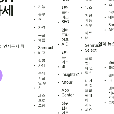
스
하세
기능
엔터
뉴스
프라
아
솔루
지원
이즈
데
션
가능
SEO
직무
Se
가격
엔터
AP
파트
프라
무료
너
이즈
체험
업계 뉴
AIO
Semrush
. 언제든지 취
Semrush
Select
엔터
비교
프라
글로
성공
이즈
Se
벌 이
사례
SI
블
슈 인
덱스
통계
Insights24
웨
자료
나
내 개
Mfour
및 수
인 정
치
앰
App
보를
서
Center
판매
제휴
프
하
프로
그
상위
지 마
그램
웹사
세요
이트