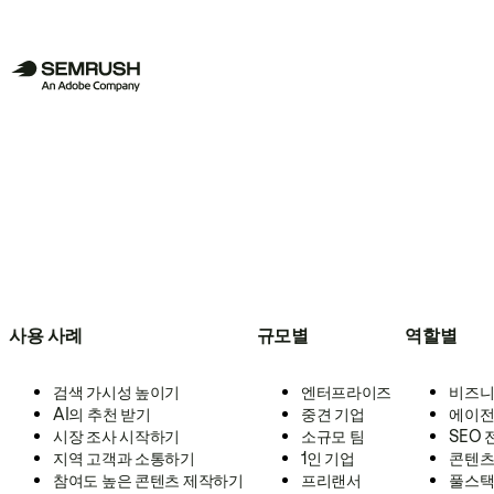
사용 사례
규모별
역할별
검색 가시성 높이기
엔터프라이즈
비즈니
AI의 추천 받기
중견 기업
에이전
시장 조사 시작하기
소규모 팀
SEO
지역 고객과 소통하기
1인 기업
콘텐츠
참여도 높은 콘텐츠 제작하기
프리랜서
풀스택