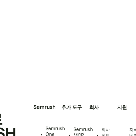
Semrush
추가 도구
회사
지원
로
SH
Semrush
Semrush
회사
지
One
MCP
정보
베