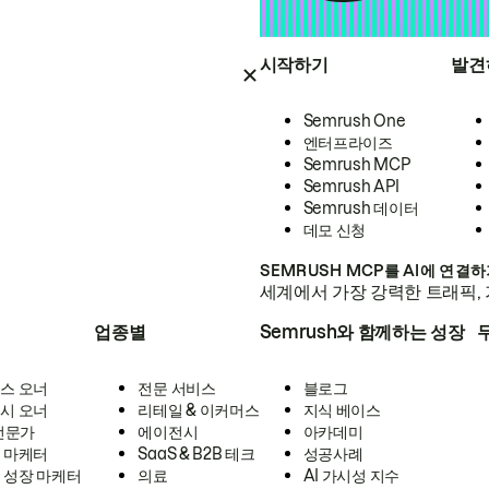
시작하기
발견
Semrush One
엔터프라이즈
Semrush MCP
Semrush API
Semrush 데이터
데모 신청
SEMRUSH MCP를 AI에 연결
세계에서 가장 강력한 트래픽, 
업종별
Semrush와 함께하는 성장
스 오너
전문 서비스
블로그
시 오너
리테일 & 이커머스
지식 베이스
 전문가
에이전시
아카데미
 마케터
SaaS & B2B 테크
성공사례
 성장 마케터
의료
AI 가시성 지수