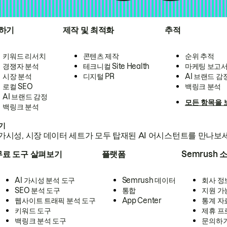
하기
제작 및 최적화
추적
키워드 리서치
콘텐츠 제작
순위 추적
경쟁자 분석
테크니컬 Site Health
마케팅 보고
시장 분석
디지털 PR
AI 브랜드 감
로컬 SEO
백링크 분석
AI 브랜드 감정
모든 항목을 
백링크 분석
하기
가시성, 시장 데이터 세트가 모두 탑재된 AI 어시스턴트를 만나보
무료 도구 살펴보기
플랫폼
Semrush 
AI 가시성 분석 도구
Semrush 데이터
회사 정
SEO 분석 도구
통합
지원 가
웹사이트 트래픽 분석 도구
App Center
통계 자
키워드 도구
제휴 프
백링크 분석 도구
문의하