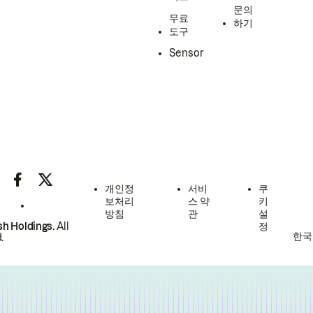
문의
무료
하기
도구
Sensor
개인정
서비
쿠
보처리
스 약
키
방침
관
설
h Holdings.
All
정
한국
.