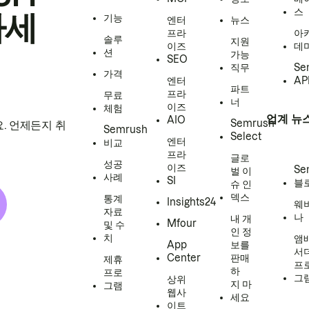
스
하세
기능
엔터
뉴스
프라
아
솔루
지원
이즈
데
션
가능
SEO
직무
Se
가격
엔터
AP
파트
프라
무료
너
이즈
체험
업계 뉴
AIO
Semrush
. 언제든지 취
Semrush
Select
엔터
비교
프라
글로
성공
이즈
Se
벌 이
사례
SI
블
슈 인
덱스
통계
Insights24
웨
자료
나
내 개
Mfour
및 수
인 정
치
앰
App
보를
서
Center
판매
제휴
프
하
프로
그
상위
지 마
그램
웹사
세요
이트