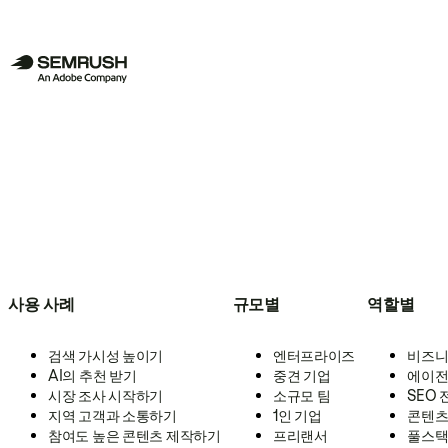
사용 사례
규모별
역할별
검색 가시성 높이기
엔터프라이즈
비즈니
AI의 추천 받기
중견 기업
에이전
시장 조사 시작하기
소규모 팀
SEO
지역 고객과 소통하기
1인 기업
콘텐츠
참여도 높은 콘텐츠 제작하기
프리랜서
풀스택