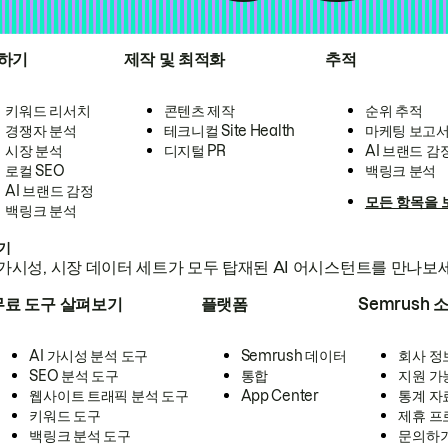
하기
제작 및 최적화
추적
키워드 리서치
콘텐츠 제작
순위 추적
경쟁자 분석
테크니컬 Site Health
마케팅 보고
시장 분석
디지털 PR
AI 브랜드 감
로컬 SEO
백링크 분석
AI 브랜드 감정
모든 항목을 
백링크 분석
하기
가시성, 시장 데이터 세트가 모두 탑재된 AI 어시스턴트를 만나보
무료 도구 살펴보기
플랫폼
Semrush 
AI 가시성 분석 도구
Semrush 데이터
회사 정
SEO 분석 도구
통합
지원 가
웹사이트 트래픽 분석 도구
App Center
통계 자
키워드 도구
제휴 프
백링크 분석 도구
문의하