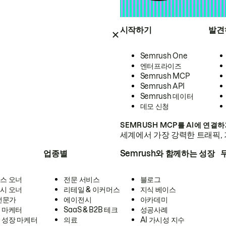
시작하기
발견
Semrush One
엔터프라이즈
Semrush MCP
Semrush API
Semrush 데이터
데모 신청
SEMRUSH MCP를 AI에 연결
세계에서 가장 강력한 트래픽, 
업종별
Semrush와 함께하는 성장
스 오너
전문 서비스
블로그
시 오너
리테일 & 이커머스
지식 베이스
 전문가
에이전시
아카데미
 마케터
SaaS & B2B 테크
성공사례
 성장 마케터
의료
AI 가시성 지수