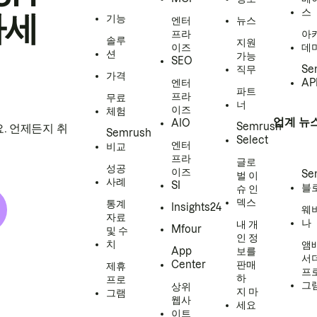
스
하세
기능
엔터
뉴스
프라
아
솔루
지원
이즈
데
션
가능
SEO
직무
Se
가격
엔터
AP
파트
프라
무료
너
이즈
체험
업계 뉴
AIO
Semrush
. 언제든지 취
Semrush
Select
엔터
비교
프라
글로
성공
이즈
Se
벌 이
사례
SI
블
슈 인
덱스
통계
Insights24
웨
자료
나
내 개
Mfour
및 수
인 정
치
앰
App
보를
서
Center
판매
제휴
프
하
프로
그
상위
지 마
그램
웹사
세요
이트