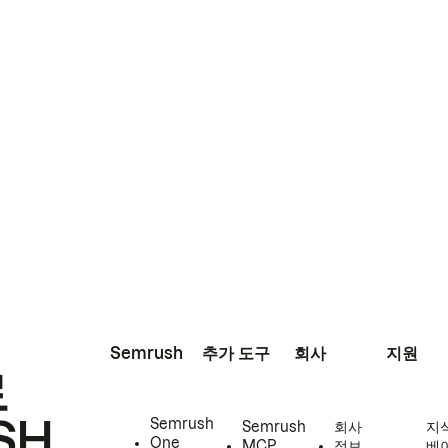
Semrush
추가 도구
회사
지원
로
SH
Semrush
Semrush
회사
지
One
MCP
정보
베