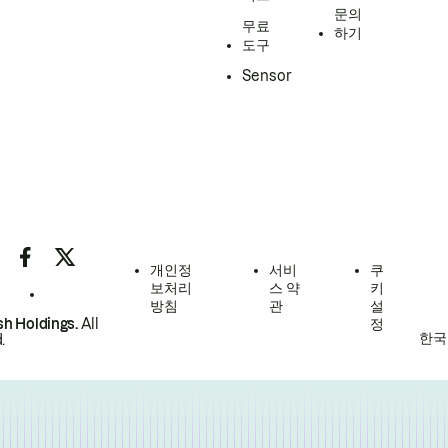
문의
무료
하기
도구
Sensor
개인정
서비
쿠
보처리
스 약
키
방침
관
설
h Holdings.
All
정
한국
.