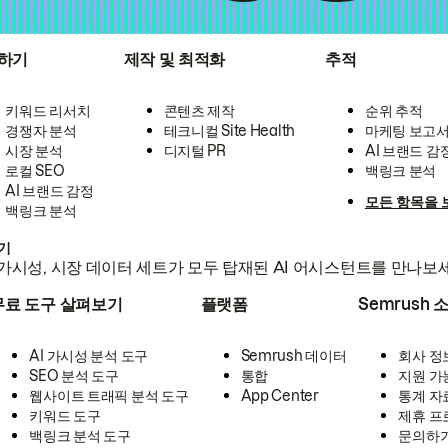
하기
제작 및 최적화
추적
키워드 리서치
콘텐츠 제작
순위 추적
경쟁자 분석
테크니컬 Site Health
마케팅 보고
시장 분석
디지털 PR
AI 브랜드 감
로컬 SEO
백링크 분석
AI 브랜드 감정
모든 항목을 
백링크 분석
하기
가시성, 시장 데이터 세트가 모두 탑재된 AI 어시스턴트를 만나보
무료 도구 살펴보기
플랫폼
Semrush 
AI 가시성 분석 도구
Semrush 데이터
회사 정
SEO 분석 도구
통합
지원 가
웹사이트 트래픽 분석 도구
App Center
통계 자
키워드 도구
제휴 프
백링크 분석 도구
문의하