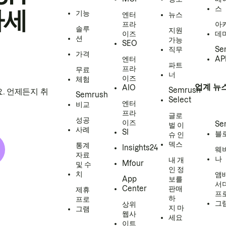
스
하세
기능
엔터
뉴스
프라
아
솔루
지원
이즈
데
션
가능
SEO
직무
Se
가격
엔터
AP
파트
프라
무료
너
이즈
체험
업계 뉴
AIO
Semrush
. 언제든지 취
Semrush
Select
엔터
비교
프라
글로
성공
이즈
Se
벌 이
사례
SI
블
슈 인
덱스
통계
Insights24
웨
자료
나
내 개
Mfour
및 수
인 정
치
앰
App
보를
서
Center
판매
제휴
프
하
프로
그
상위
지 마
그램
웹사
세요
이트