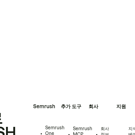
Semrush
추가 도구
회사
지원
로
SH
Semrush
Semrush
회사
지
One
MCP
정보
베