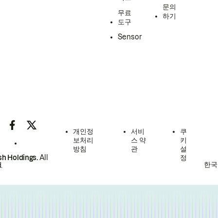
문의
무료
하기
도구
Sensor
개인정
서비
쿠
보처리
스 약
키
방침
관
설
h Holdings.
All
정
한국
.