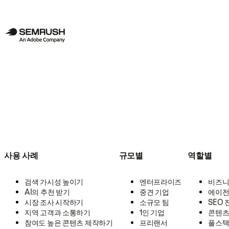
사용 사례
규모별
역할별
검색 가시성 높이기
엔터프라이즈
비즈니
AI의 추천 받기
중견 기업
에이전
시장 조사 시작하기
소규모 팀
SEO
지역 고객과 소통하기
1인 기업
콘텐츠
참여도 높은 콘텐츠 제작하기
프리랜서
풀스택