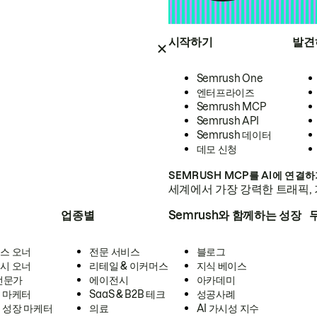
시작하기
발견
Semrush One
엔터프라이즈
Semrush MCP
Semrush API
Semrush 데이터
데모 신청
SEMRUSH MCP를 AI에 연결
세계에서 가장 강력한 트래픽, 
업종별
Semrush와 함께하는 성장
스 오너
전문 서비스
블로그
시 오너
리테일 & 이커머스
지식 베이스
 전문가
에이전시
아카데미
 마케터
SaaS & B2B 테크
성공사례
 성장 마케터
의료
AI 가시성 지수